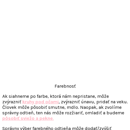
Farebnosť
Ak siahneme po farbe, ktorá nám nepristane, môže
zvýrazniť
kruhy pod očami
, zvýrazniť únavu, pridať na veku.
Človek môže pôsobiť smutne, mdlo. Naopak, ak zvolíme
správny odtieň, ten nás môže rozžiariť, omladiť a budeme
pôsobiť sviežo a pekne
.
Správny výber farebného odtieňa môže dodať/zvýšiť