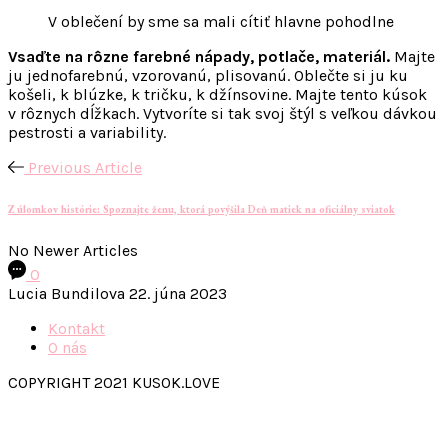
V oblečení by sme sa mali cítiť hlavne pohodlne
Vsaďte na rôzne farebné nápady, potlače, materiál.
Majte
ju jednofarebnú, vzorovanú, plisovanú. Oblečte si ju ku
košeli, k blúzke, k tričku, k džínsovine. Majte tento kúsok
v rôznych dĺžkach. Vytvoríte si tak svoj štýl s veľkou dávkou
pestrosti a variability.
Previous Article
Z úlomkov histórie: Spoznajte ženu, ktorá povýšila Deň matiek na oficiálny sviatok
No Newer Articles
0
Lucia Bundilova
22. júna 2023
Kontakt
O nás
COPYRIGHT 2021 KUSOK.LOVE