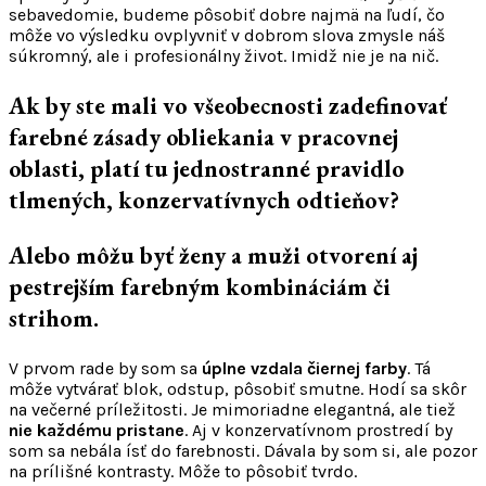
sebavedomie, budeme pôsobiť dobre najmä na ľudí, čo
môže vo výsledku ovplyvniť v dobrom slova zmysle náš
súkromný, ale i profesionálny život. Imidž nie je na nič.
Ak by ste mali vo všeobecnosti zadefinovať
farebné zásady obliekania v pracovnej
oblasti, platí tu jednostranné pravidlo
tlmených, konzervatívnych odtieňov?
Alebo môžu byť ženy a muži otvorení aj
pestrejším farebným kombináciám či
strihom.
V prvom rade by som sa
úplne vzdala čiernej farby
. Tá
môže vytvárať blok, odstup, pôsobiť smutne. Hodí sa skôr
na večerné príležitosti. Je mimoriadne elegantná, ale tiež
nie každému pristane
. Aj v konzervatívnom prostredí by
som sa nebála ísť do farebnosti. Dávala by som si, ale pozor
na prílišné kontrasty. Môže to pôsobiť tvrdo.