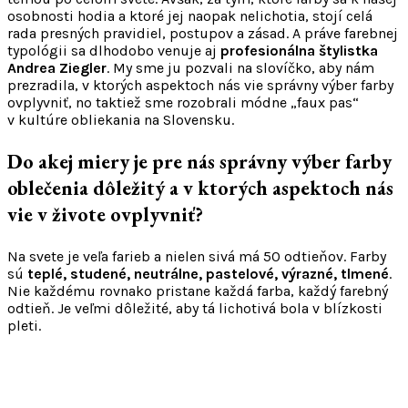
osobnosti hodia a ktoré jej naopak nelichotia, stojí celá
rada presných pravidiel, postupov a zásad. A práve farebnej
typológii sa dlhodobo venuje aj
profesionálna štylistka
Andrea Ziegler
. My sme ju pozvali na slovíčko, aby nám
prezradila, v ktorých aspektoch nás vie správny výber farby
ovplyvniť, no taktiež sme rozobrali módne „faux pas“
v kultúre obliekania na Slovensku.
Do akej miery je pre nás správny výber farby
oblečenia dôležitý a v ktorých aspektoch nás
vie v živote ovplyvniť?
Na svete je veľa farieb a nielen sivá má 50 odtieňov. Farby
sú
teplé, studené, neutrálne, pastelové, výrazné, tlmené
.
Nie každému rovnako pristane každá farba, každý farebný
odtieň. Je veľmi dôležité, aby tá lichotivá bola v blízkosti
pleti.