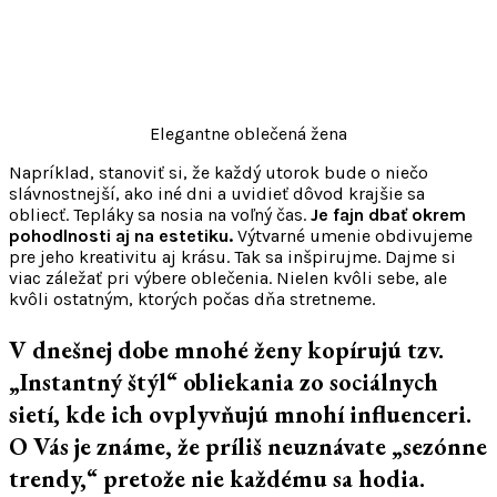
Elegantne oblečená žena
Napríklad, stanoviť si, že každý utorok bude o niečo
slávnostnejší, ako iné dni a uvidieť dôvod krajšie sa
obliecť. Tepláky sa nosia na voľný čas.
Je fajn dbať okrem
pohodlnosti aj na estetiku.
Výtvarné umenie obdivujeme
pre jeho kreativitu aj krásu. Tak sa inšpirujme. Dajme si
viac záležať pri výbere oblečenia. Nielen kvôli sebe, ale
kvôli ostatným, ktorých počas dňa stretneme.
V dnešnej dobe mnohé ženy kopírujú tzv.
„Instantný štýl“ obliekania zo sociálnych
sietí, kde ich ovplyvňujú mnohí influenceri.
O Vás je známe, že príliš neuznávate „sezónne
trendy,“ pretože nie každému sa hodia.