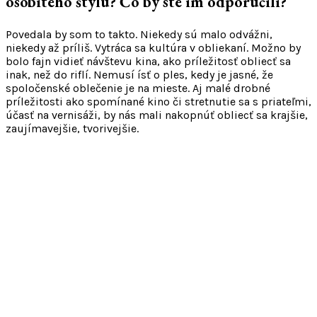
osobitého štýlu? Čo by ste im odporučili?
Povedala by som to takto. Niekedy sú malo odvážni,
niekedy až príliš. Vytráca sa kultúra v obliekaní. Možno by
bolo fajn vidieť návštevu kina, ako príležitosť obliecť sa
inak, než do riflí. Nemusí ísť o ples, kedy je jasné, že
spoločenské oblečenie je na mieste. Aj malé drobné
príležitosti ako spomínané kino či stretnutie sa s priateľmi,
účasť na vernisáži, by nás mali nakopnúť obliecť sa krajšie,
zaujímavejšie, tvorivejšie.