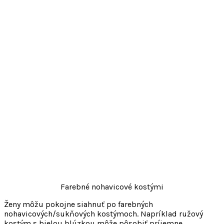
Farebné nohavicové kostými
Ženy môžu pokojne siahnuť po farebných
nohavicových/sukňových kostýmoch. Napríklad ružový
kostým s bielou blúzkou môže pôsobiť príjemne.