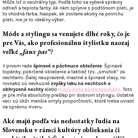
Môže ísť o neutrálny typ. Podľa toho sa vyberá správny
odtieň a teplota farby. Ak nám splynie s podtónom pleti, je
to vhodná farba. Naopak, ak zostane akoby na povrchu
pleti, nie je to ideálny výber.
Móde a stylingu sa venujete dlhé roky, čo je
pre Vás, ako profesionálnu štylistku naozaj
veľké
„faux pas“?
V
prvom rade
špinavé a páchnuce oblečenie
. Špinavé
topánky, pokrčené oblečenie a taktiež tzv. „smútok“ za
nechtami. Ďalej neupravené, mastné a špinavé vlasy, no
rovnako sú nevkusné
zvyšky laku na nechtoch a
obhryzené nechty
alebo
mapy potu pod pazuchami
.
Toto
je pre mňa absolútny prešľap pri dobrom stylingu. Ostatné
veci sú skôr menšie omyly proporčnosti, ktoré treba uviesť
na správnu mieru.
Aké majú podľa vás nedostatky ľudia na
Slovensku v rámci kultúry obliekania či