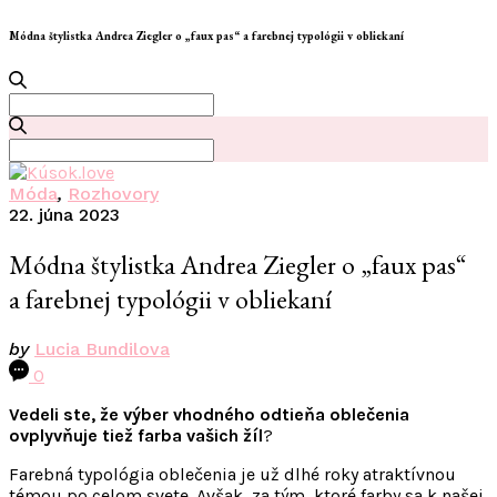
Módna štylistka Andrea Ziegler o „faux pas“ a farebnej typológii v obliekaní
Search
for:
Search
for:
Móda
,
Rozhovory
22. júna 2023
Módna štylistka Andrea Ziegler o „faux pas“
a farebnej typológii v obliekaní
by
Lucia Bundilova
0
Vedeli ste, že
výber vhodného odtieňa oblečenia
ovplyvňuje tiež farba vašich žíl
?
Farebná typológia oblečenia je už dlhé roky atraktívnou
témou po celom svete. Avšak, za tým, ktoré farby sa k našej