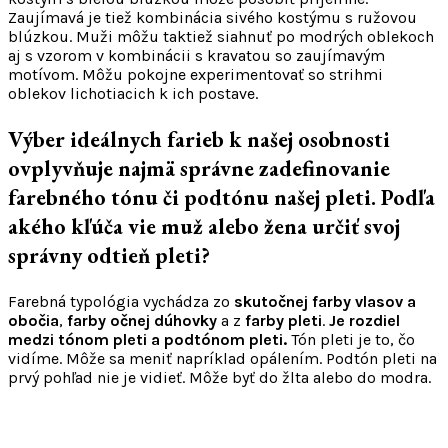
Zaujímavá je tiež kombinácia sivého kostýmu s ružovou
blúzkou. Muži môžu taktiež siahnuť po modrých oblekoch
aj s vzorom v kombinácii s kravatou so zaujímavým
motívom. Môžu pokojne experimentovať so strihmi
oblekov lichotiacich k ich postave.
Výber ideálnych farieb k našej osobnosti
ovplyvňuje najmä správne zadefinovanie
farebného tónu či podtónu našej pleti. Podľa
akého kľúča vie muž alebo žena určiť svoj
správny odtieň pleti?
Farebná typológia vychádza zo
skutočnej farby vlasov a
obočia
,
farby očnej dúhovky
a z
farby pleti
.
Je rozdiel
medzi tónom pleti a podtónom pleti.
Tón pleti je to, čo
vidíme. Môže sa meniť napríklad opálením. Podtón pleti na
prvý pohľad nie je vidieť. Môže byť do žlta alebo do modra.