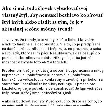
Ako si má, teda človek vybudovať svoj
vlastný štýl, aby nemusel bezhlavo kopírovať
štýl iných alebo riadiť sa tým, čo je v
aktuálnej sezóne módny trend?
Ja vravím, že trendy je to vtedy, keď to lichotí krivkám
a ladí to farebne aj s osobnosťou. Nie to, čo je predpísané
na danú sezónu. Influenceri inšpirujú, no prezentujú seba
a svoj štýl, ktorý sa im páči. Nesúhlasím, ak sa pasujú do
pozície odborníkov na módu. Nikdy nie je iba jediná
možnosť v zmysle toto ÁNO a toto NIE.
Problémom tiež je, ak dávajú odborné odporúčania a nikdy
nepracovali s konkrétnym klientom či s konkrétnou
konfekčnou veľkosťou, s konkrétnym životným príbehom a
starosťami. Zaručené triky nikdy nefungujú presne pre
každého. Aj tie je potrebné personalizovať. Je fajn vedieť sa
inšpirovať. Každý sme jedinečný originál.
A ako si budovať svoj štýl? Jednoducho.
Držte sa toho, čo
sa vám páči
. To, čo sa vám páči
prispôsobte svojim