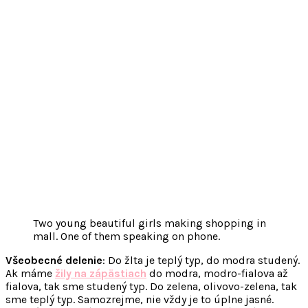
Two young beautiful girls making shopping in
mall. One of them speaking on phone.
Všeobecné delenie
: Do žlta je teplý typ, do modra studený.
Ak máme
žily na zápästiach
do modra, modro-fialova až
fialova, tak sme studený typ. Do zelena, olivovo-zelena, tak
sme teplý typ. Samozrejme, nie vždy je to úplne jasné.