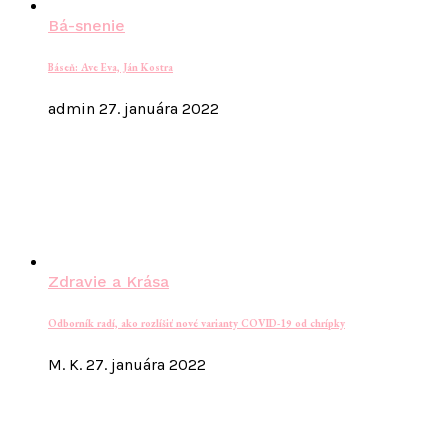
Bá-snenie
Báseň: Ave Eva, Ján Kostra
admin
27. januára 2022
Zdravie a Krása
Odborník radí, ako rozlíšiť nové varianty COVID-19 od chrípky
M. K.
27. januára 2022