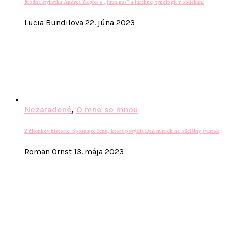
Módna štylistka Andrea Ziegler o „faux pas“ a farebnej typológii v obliekaní
Lucia Bundilova
22. júna 2023
Nezaradené
,
O mne so mnou
Z úlomkov histórie: Spoznajte ženu, ktorá povýšila Deň matiek na oficiálny sviatok
Roman Ornst
13. mája 2023