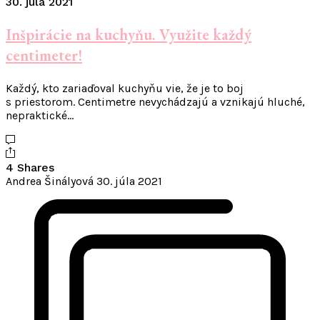
30. júla 2021
Inšpirácie na kuchyňu. Využite každý
centimeter!
Každý, kto zariaďoval kuchyňu vie, že je to boj
s priestorom. Centimetre nevychádzajú a vznikajú hluché,
nepraktické…
4 Shares
Andrea Šinályová
30. júla 2021