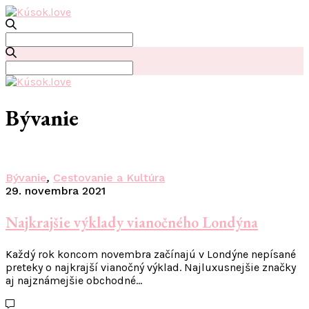
Search
for:
Search
for:
Bývanie
Bývanie
,
Cestovanie a Kultúra
29. novembra 2021
Najkrajšie výklady vianočného Londýna
Každý rok koncom novembra začínajú v Londýne nepísané
preteky o najkrajší vianočný výklad. Najluxusnejšie značky
aj najznámejšie obchodné…