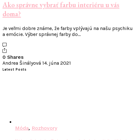
Ako správne vybrať farbu interiéru u vás
doma?
Je veľmi dobre známe, že farby vplývajú na našu psychiku
a emócie. Výber správnej farby do…
0 Shares
Andrea Šinályová
14. júna 2021
Latest Posts
Móda
,
Rozhovory