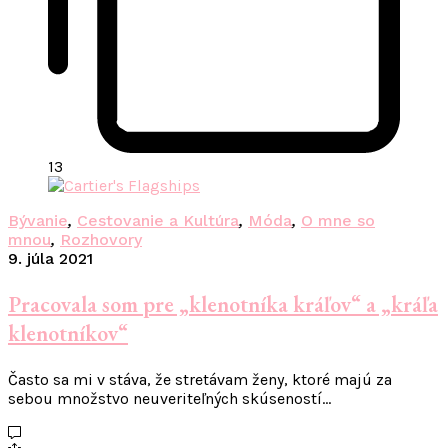
13
Bývanie
,
Cestovanie a Kultúra
,
Móda
,
O mne so
mnou
,
Rozhovory
9. júla 2021
Pracovala som pre „klenotníka kráľov“ a „kráľa
klenotníkov“
Často sa mi v stáva, že stretávam ženy, ktoré majú za
sebou množstvo neuveriteľných skúseností…