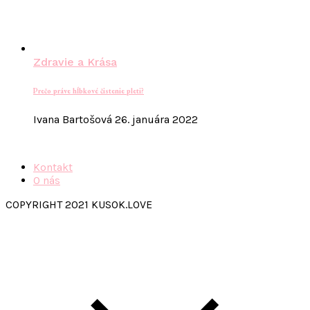
Zdravie a Krása
Prečo práve hĺbkové čistenie pleti?
Ivana Bartošová
26. januára 2022
Kontakt
O nás
COPYRIGHT 2021 KUSOK.LOVE