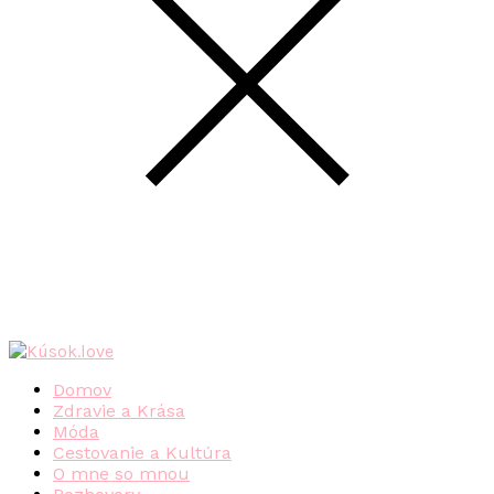
Domov
Zdravie a Krása
Móda
Cestovanie a Kultúra
O mne so mnou