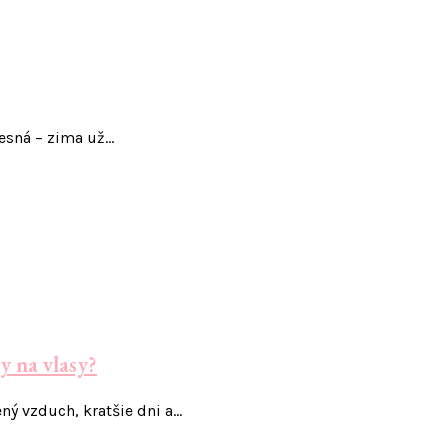
resná – zima už…
y na vlasy?
ný vzduch, kratšie dni a…