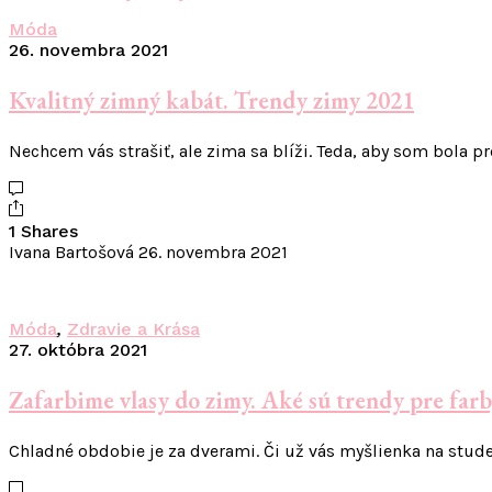
Móda
26. novembra 2021
Kvalitný zimný kabát. Trendy zimy 2021
Nechcem vás strašiť, ale zima sa blíži. Teda, aby som bola p
1 Shares
Ivana Bartošová
26. novembra 2021
Móda
,
Zdravie a Krása
27. októbra 2021
Zafarbime vlasy do zimy. Aké sú trendy pre farb
Chladné obdobie je za dverami. Či už vás myšlienka na stude