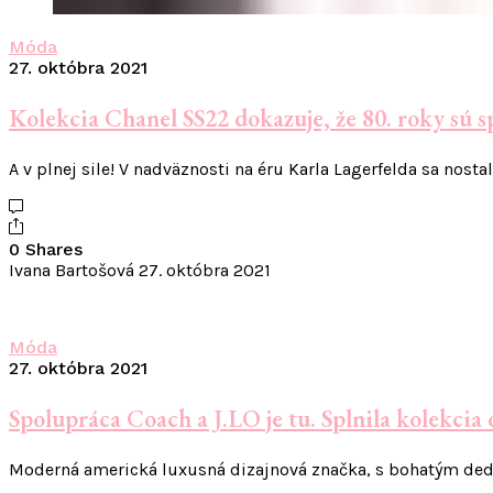
Móda
27. októbra 2021
Kolekcia Chanel SS22 dokazuje, že 80. roky sú s
A v plnej sile! V nadväznosti na éru Karla Lagerfelda sa nost
0 Shares
Ivana Bartošová
27. októbra 2021
Móda
27. októbra 2021
Spolupráca Coach a J.LO je tu. Splnila kolekcia
Moderná americká luxusná dizajnová značka, s bohatým ded