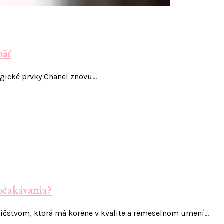
päť
algické prvky Chanel znovu…
 očakávania?
ičstvom, ktorá má korene v kvalite a remeselnom umení…