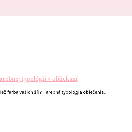
arebnej typológii v obliekaní
iež farba vašich žíl? Farebná typológia oblečenia…