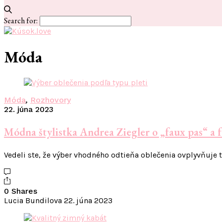
Search for:
Móda
Móda
,
Rozhovory
22. júna 2023
Módna štylistka Andrea Ziegler o „faux pas“ a f
Vedeli ste, že výber vhodného odtieňa oblečenia ovplyvňuje t
0 Shares
Lucia Bundilova
22. júna 2023