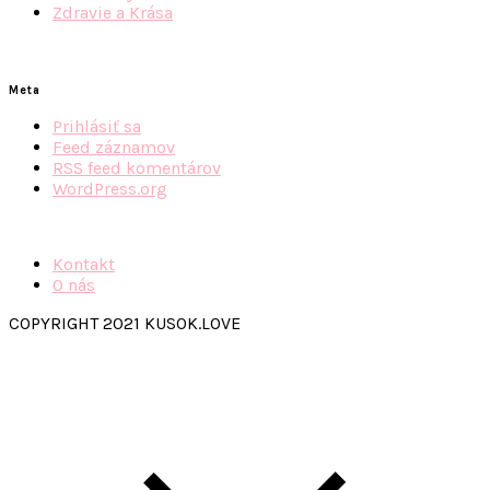
Zdravie a Krása
Meta
Prihlásiť sa
Feed záznamov
RSS feed komentárov
WordPress.org
Kontakt
O nás
COPYRIGHT 2021 KUSOK.LOVE