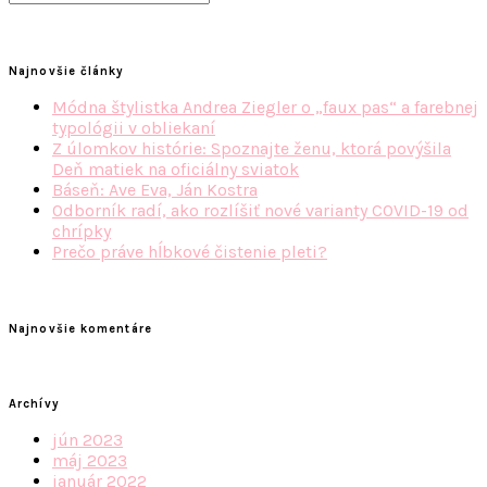
for:
Najnovšie články
Módna štylistka Andrea Ziegler o „faux pas“ a farebnej
typológii v obliekaní
Z úlomkov histórie: Spoznajte ženu, ktorá povýšila
Deň matiek na oficiálny sviatok
Báseň: Ave Eva, Ján Kostra
Odborník radí, ako rozlíšiť nové varianty COVID-19 od
chrípky
Prečo práve hĺbkové čistenie pleti?
Najnovšie komentáre
Archívy
jún 2023
máj 2023
január 2022