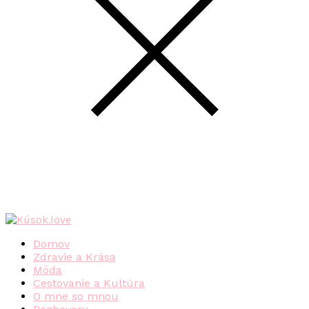
Domov
Zdravie a Krása
Móda
Cestovanie a Kultúra
O mne so mnou