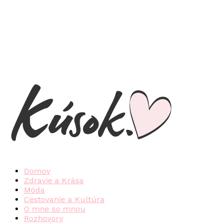
Domov
Zdravie a Krása
Móda
Cestovanie a Kultúra
O mne so mnou
Rozhovory