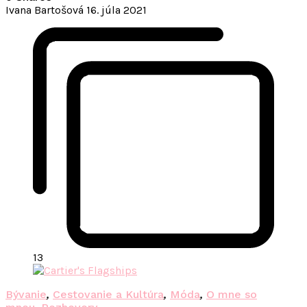
Ivana Bartošová
16. júla 2021
13
Bývanie
,
Cestovanie a Kultúra
,
Móda
,
O mne so