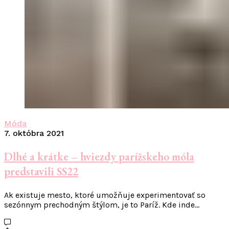
Móda
7. októbra 2021
Dlhé a krátke – hviezdy parížskeho móla
predstavili SS22
Ak existuje mesto, ktoré umožňuje experimentovať so
sezónnym prechodným štýlom, je to Paríž. Kde inde…