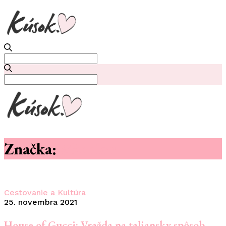
Search
for:
Search
for:
Značka:
#fashion
Cestovanie a Kultúra
25. novembra 2021
House of Gucci: Vražda na taliansky spôsob