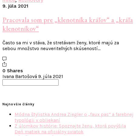
mnou
,
Rozhovory
9. júla 2021
Pracovala som pre „klenotníka kráľov“ a „kráľa
klenotníkov“
Často sa mi v stáva, že stretávam ženy, ktoré majú za
sebou množstvo neuveriteľných skúseností…
0 Shares
Ivana Bartošová
9. júla 2021
Search
for:
Najnovšie články
Módna štylistka Andrea Ziegler o „faux pas“ a farebnej
typológii v obliekaní
Z úlomkov histórie: Spoznajte ženu, ktorá povýšila
Deň matiek na oficiálny sviatok