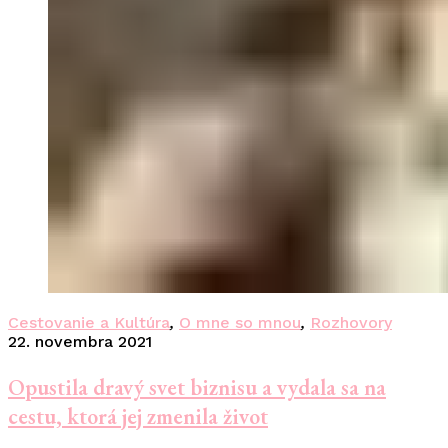
Cestovanie a Kultúra
,
O mne so mnou
,
Rozhovory
22. novembra 2021
Opustila dravý svet biznisu a vydala sa na
cestu, ktorá jej zmenila život