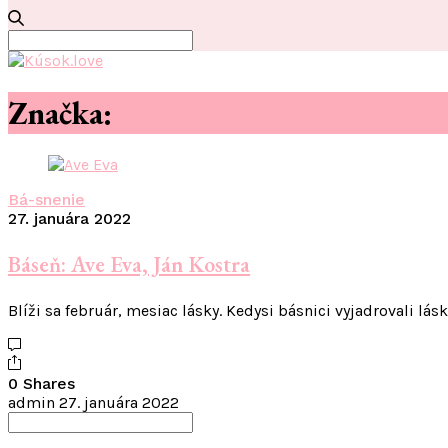
Search
for:
Značka:
#láska
Bá-snenie
27. januára 2022
Báseň: Ave Eva, Ján Kostra
Blíži sa február, mesiac lásky. Kedysi básnici vyjadrovali lás
0 Shares
admin
27. januára 2022
Search
for: