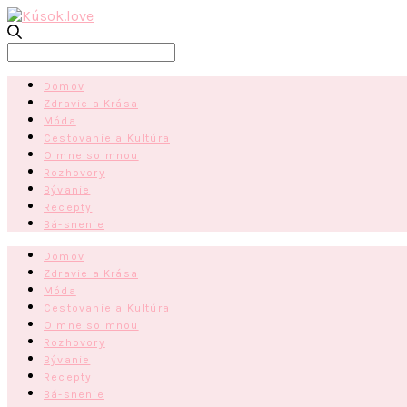
Search
for:
Domov
Zdravie a Krása
Móda
Cestovanie a Kultúra
O mne so mnou
Rozhovory
Bývanie
Recepty
Bá-snenie
Domov
Zdravie a Krása
Móda
Cestovanie a Kultúra
O mne so mnou
Rozhovory
Bývanie
Recepty
Bá-snenie