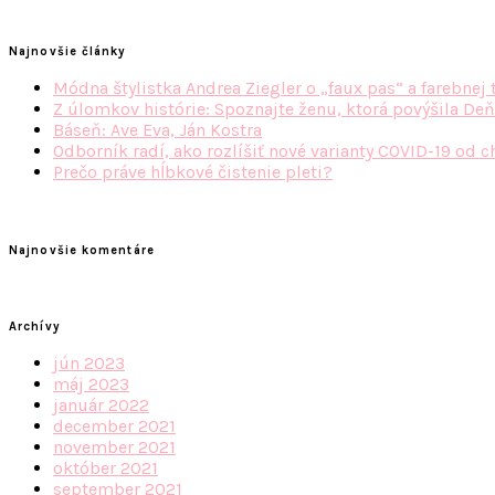
Najnovšie články
Módna štylistka Andrea Ziegler o „faux pas“ a farebnej 
Z úlomkov histórie: Spoznajte ženu, ktorá povýšila Deň
Báseň: Ave Eva, Ján Kostra
Odborník radí, ako rozlíšiť nové varianty COVID-19 od c
Prečo práve hĺbkové čistenie pleti?
Najnovšie komentáre
Archívy
jún 2023
máj 2023
január 2022
december 2021
november 2021
október 2021
september 2021