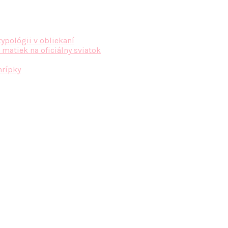
typológii v obliekaní
 matiek na oficiálny sviatok
hrípky