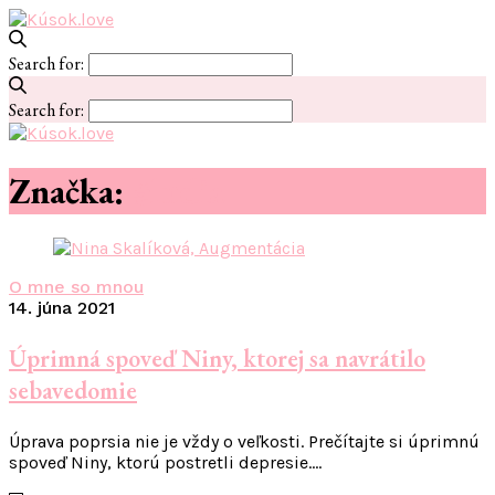
Search for:
Search for:
Značka:
#ludia
O mne so mnou
14. júna 2021
Úprimná spoveď Niny, ktorej sa navrátilo
sebavedomie
Úprava poprsia nie je vždy o veľkosti. Prečítajte si úprimnú
spoveď Niny, ktorú postretli depresie.…