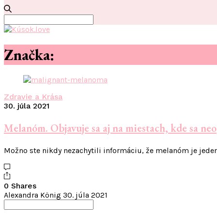
Search
for:
Značka:
#nador
Zdravie a Krása
30. júla 2021
Melanóm. Objavuje sa aj na miestach, kde sa ne
Možno ste nikdy nezachytili informáciu, že melanóm je jeden
0 Shares
Alexandra König
30. júla 2021
Search
for: