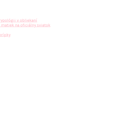
typológii v obliekaní
 matiek na oficiálny sviatok
hrípky