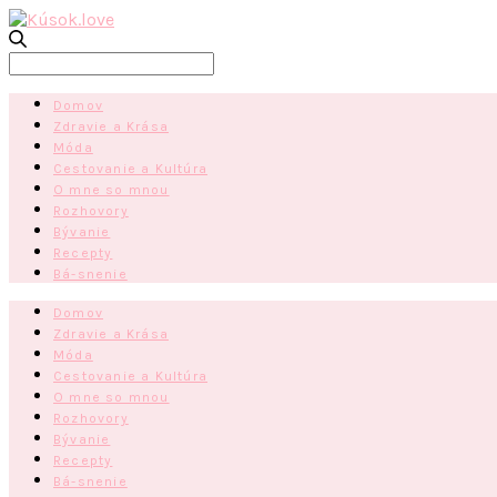
Search
for:
Domov
Zdravie a Krása
Móda
Cestovanie a Kultúra
O mne so mnou
Rozhovory
Bývanie
Recepty
Bá-snenie
Domov
Zdravie a Krása
Móda
Cestovanie a Kultúra
O mne so mnou
Rozhovory
Bývanie
Recepty
Bá-snenie