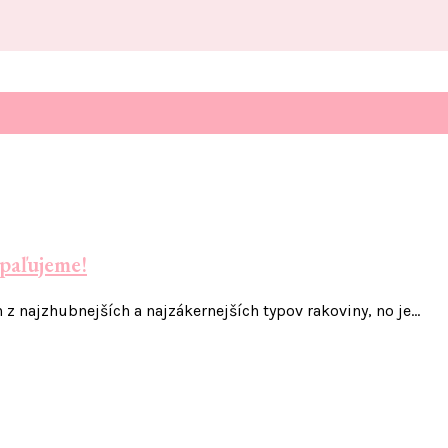
opaľujeme!
 z najzhubnejších a najzákernejších typov rakoviny, no je…