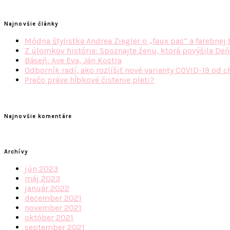
Najnovšie články
Módna štylistka Andrea Ziegler o „faux pas“ a farebnej 
Z úlomkov histórie: Spoznajte ženu, ktorá povýšila Deň
Báseň: Ave Eva, Ján Kostra
Odborník radí, ako rozlíšiť nové varianty COVID-19 od c
Prečo práve hĺbkové čistenie pleti?
Najnovšie komentáre
Archívy
jún 2023
máj 2023
január 2022
december 2021
november 2021
október 2021
september 2021