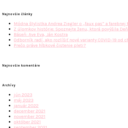
Najnovšie články
Módna štylistka Andrea Ziegler o „faux pas“ a farebnej 
Z úlomkov histórie: Spoznajte ženu, ktorá povýšila Deň
Báseň: Ave Eva, Ján Kostra
Odborník radí, ako rozlíšiť nové varianty COVID-19 od c
Prečo práve hĺbkové čistenie pleti?
Najnovšie komentáre
Archívy
jún 2023
máj 2023
január 2022
december 2021
november 2021
október 2021
september 2021