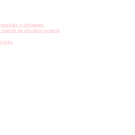
typológii v obliekaní
 matiek na oficiálny sviatok
hrípky