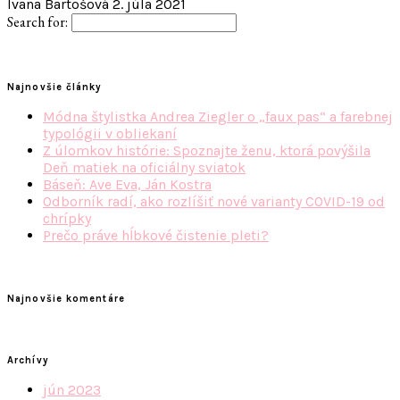
Ivana Bartošová
2. júla 2021
Search for:
Najnovšie články
Módna štylistka Andrea Ziegler o „faux pas“ a farebnej
typológii v obliekaní
Z úlomkov histórie: Spoznajte ženu, ktorá povýšila
Deň matiek na oficiálny sviatok
Báseň: Ave Eva, Ján Kostra
Odborník radí, ako rozlíšiť nové varianty COVID-19 od
chrípky
Prečo práve hĺbkové čistenie pleti?
Najnovšie komentáre
Archívy
jún 2023