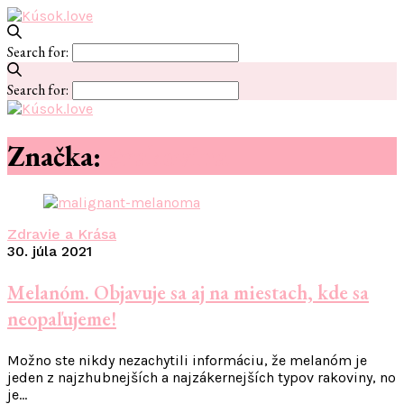
Search for:
Search for:
Značka:
#rakovina
Zdravie a Krása
30. júla 2021
Melanóm. Objavuje sa aj na miestach, kde sa
neopaľujeme!
Možno ste nikdy nezachytili informáciu, že melanóm je
jeden z najzhubnejších a najzákernejších typov rakoviny, no
je…