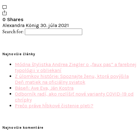
0 Shares
Alexandra König
30. júla 2021
Search for:
Najnovšie články
Módna štylistka Andrea Ziegler o „faux pas“ a farebnej
typológii v obliekaní
Z úlomkov histórie: Spoznajte ženu, ktorá povýšila
Deň matiek na oficiálny sviatok
Báseň: Ave Eva, Ján Kostra
Odborník radí, ako rozlíšiť nové varianty COVID-19 od
chrípky
Prečo práve hĺbkové čistenie pleti?
Najnovšie komentáre