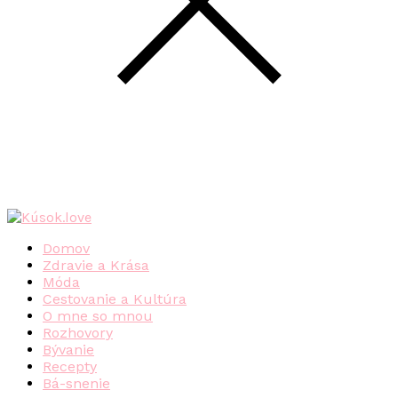
Domov
Zdravie a Krása
Móda
Cestovanie a Kultúra
O mne so mnou
Rozhovory
Bývanie
Recepty
Bá-snenie