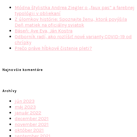
Módna štylistka Andrea Ziegler o „faux pas“ a farebnej
typológii v obliekaní
Z úlomkov histórie: Spoznajte ženu, ktorá povýšila
Deň matiek na oficiálny sviatok
Báseň: Ave Eva, Ján Kostra
Odborník radí, ako rozlíšiť nové varianty COVID-19 od
chrípky
Prečo práve hĺbkové čistenie pleti?
Najnovšie komentáre
Archívy
jún 2023
máj 2023
január 2022
december 2021
november 2021
október 2021
september 2021