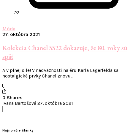
23
Móda
27. októbra 2021
Kolekcia Chanel SS22 dokazuje, že 80. roky sú
späť
A v plnej sile! V nadväznosti na éru Karla Lagerfelda sa
nostalgické prvky Chanel znovu…
0 Shares
Ivana Bartošová
27. októbra 2021
Search
for:
Najnovšie články