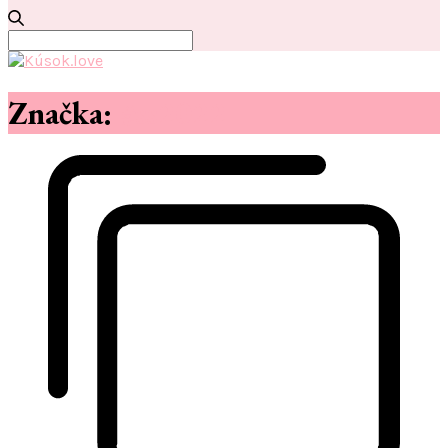
Search
for:
Značka:
#ss2022