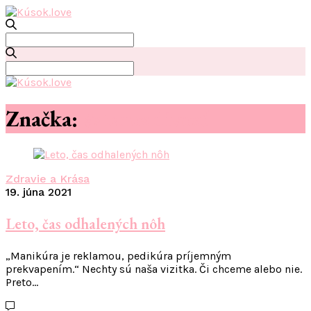
Search
for:
Search
for:
Značka:
#starostlivosť
Zdravie a Krása
19. júna 2021
Leto, čas odhalených nôh
„Manikúra je reklamou, pedikúra príjemným
prekvapením.“ Nechty sú naša vizitka. Či chceme alebo nie.
Preto…