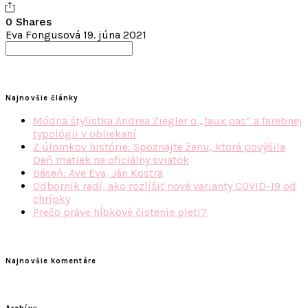
0 Shares
Eva Fongusová
19. júna 2021
Search
for:
Najnovšie články
Módna štylistka Andrea Ziegler o „faux pas“ a farebnej
typológii v obliekaní
Z úlomkov histórie: Spoznajte ženu, ktorá povýšila
Deň matiek na oficiálny sviatok
Báseň: Ave Eva, Ján Kostra
Odborník radí, ako rozlíšiť nové varianty COVID-19 od
chrípky
Prečo práve hĺbkové čistenie pleti?
Najnovšie komentáre