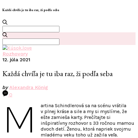
Každá chvíľa je tu iba raz, ži podľa seba
Search
for:
Search
for:
Rozhovory
12. júla 2021
Každá chvíľa je tu iba raz, ži podľa seba
by
Alexandra König
0
M
artina Schindlerová sa na scénu vrátila
v plnej kráse a sile a my si myslíme, že
ešte zamieša karty. Prečítajte si
inšpiratívny rozhovor s 33 ročnou mamou
dvoch detí. Ženou, ktorá napriek svojmu
mladému veku toho už zažila veľa.