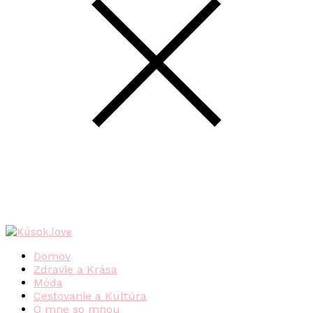
Domov
Zdravie a Krása
Móda
Cestovanie a Kultúra
O mne so mnou