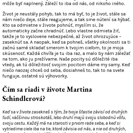
môže byť naplnený. Záleží to iba od nás, od nikoho iného.
Život je neustály pohyb, tak to má byť, to je život, stále sa
nám niečo deje, stále reagujeme, a tak sme nútení sa hýbať.
Kto sa odmietne v živote pohnúť, myslím si, že
automaticky začne chradnúť. Lebo vlastne odmieta žiť,
takže je to vyslovene nebezpečné, až život ohrozujúce –
zaseknúť sa. A naopak, keď sa pohneš, všetky okolnosti sa ti
začnú samé skladať smerom k tvojim cieľom, to je moja
skúsenosť. Každá chvíľa je tu iba raz, a malo by nám záležať
na tom, ako ju prežívame. Naše pocity sú dôležité iba
vtedy, ak tú dôležitosť svojim pocitom dáme my samy. Keď
niečo naozaj chceš od seba, dosiahneš to, tak to na svete
funguje, ostatné sú výhovorky.
Čím sa riadi v živote Martina
Schindlerová?
Keď sa v živote zasekneš s tým, že tvoje šťastie závisí od druhých
ľudí, väčšinou stroskotáš, lebo druhí majú svoju slobodnú vôľu,
svoju cestu. Každý má na starosti v prvom rade seba, a keď si
vytriedime ciele iba na tie, ktoré závisia od nás, a nie od druhých,