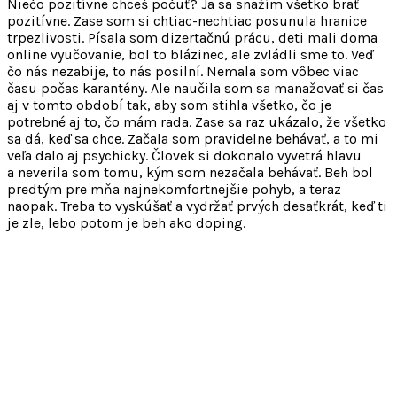
Niečo pozitívne chceš počuť? Ja sa snažím všetko brať
pozitívne. Zase som si chtiac-nechtiac posunula hranice
trpezlivosti. Písala som dizertačnú prácu, deti mali doma
online vyučovanie, bol to blázinec, ale zvládli sme to. Veď
čo nás nezabije, to nás posilní. Nemala som vôbec viac
času počas karantény. Ale naučila som sa manažovať si čas
aj v tomto období tak, aby som stihla všetko, čo je
potrebné aj to, čo mám rada. Zase sa raz ukázalo, že všetko
sa dá, keď sa chce. Začala som pravidelne behávať, a to mi
veľa dalo aj psychicky. Človek si dokonalo vyvetrá hlavu
a neverila som tomu, kým som nezačala behávať. Beh bol
predtým pre mňa najnekomfortnejšie pohyb, a teraz
naopak. Treba to vyskúšať a vydržať prvých desaťkrát, keď ti
je zle, lebo potom je beh ako doping.