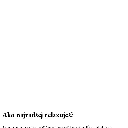
Ako najradšej relaxuješ?
Som rada, keď sa môžem vyspať bez budíka, alebo si