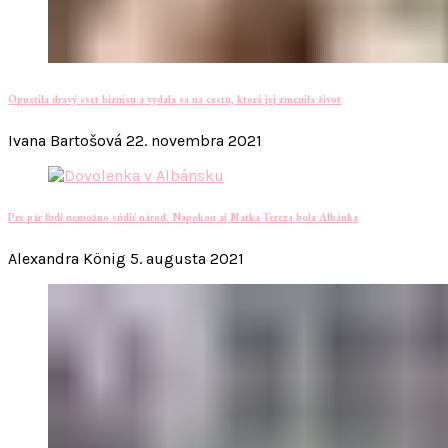
Opustila dravý svet biznisu a vydala sa na cestu, ktorá jej zmenila život
Ivana Bartošová
22. novembra 2021
Pre pár ľudí nemožno súdiť národ. Napokon aj Matka Tereza bola Albánka
Alexandra König
5. augusta 2021