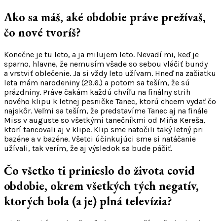
Ako sa máš, aké obdobie práve prežívaš,
čo nové tvoríš?
Konečne je tu leto, a ja milujem leto. Nevadí mi, keď je
sparno, hlavne, že nemusím všade so sebou vláčiť bundy
a vrstviť oblečenie. Ja si vždy leto užívam. Hneď na začiatku
leta mám narodeniny (29.6.) a potom sa teším, že sú
prázdniny. Práve čakám každú chvíľu na finálny strih
nového klipu k letnej pesničke Tanec, ktorú chcem vydať čo
najskôr. Veľmi sa teším, že predstavíme Tanec aj na finále
Miss v auguste so všetkými tanečníkmi od Miňa Kereša,
ktorí tancovali aj v klipe. Klip sme natočili taký letný pri
bazéne a v bazéne. Všetci účinkujúci sme si natáčanie
užívali, tak verím, že aj výsledok sa bude páčiť.
Čo všetko ti prinieslo do života covid
obdobie, okrem všetkých tých negatív,
ktorých bola (a je) plná televízia?