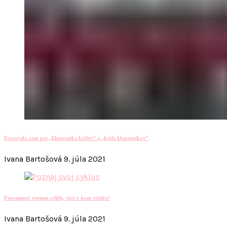
Pracovala som pre „klenotníka kráľov“ a „kráľa klenotníkov“
Ivana Bartošová
9. júla 2021
Porozumej svojmu cyklu, vieš o ňom všetko?
Ivana Bartošová
9. júla 2021