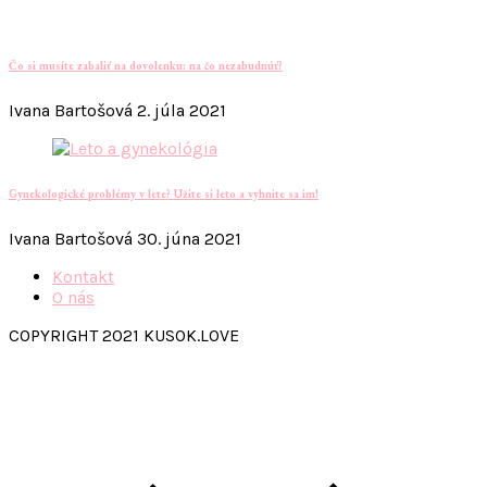
Čo si musíte zabaliť na dovolenku: na čo nezabudnúť?
Ivana Bartošová
2. júla 2021
Gynekologické problémy v lete? Užite si leto a vyhnite sa im!
Ivana Bartošová
30. júna 2021
Kontakt
O nás
COPYRIGHT 2021 KUSOK.LOVE