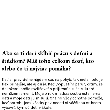
Ako sa ti darí skĺbiť prácu s deťmi a
štúdiom? Máš toho celkom dosť, kto
alebo čo ti najviac pomáha?
Keď si pravidelne nájdem čas na pohyb, tak nielen telo je
flexibilnejšie, ale aj duša. Keď „vypustím paru“, cítim, že
dokážem lepšie rozlišovať a prijímať situácie, ktoré
nemôžem zmeniť. Moja o rok mladšia sestra ešte nemá
deti a moje deti ju milujú. Ona mi vždy ochotne pomôže,
keď potrebujem. Všetky povinnosti si väčšinou stihnem
vybaviť, kým sú deti v škole.