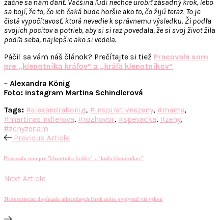
začne sa nám dariť. Väčšina ľudí nechce urobiť zásadný krok, lebo
sa bojí, že to, čo ich čaká bude horšie ako to, čo žijú teraz. To je
čistá vypočítavosť, ktorá nevedie k správnemu výsledku. Ži podľa
svojich pocitov a potrieb, aby si si raz povedala, že si svoj život žila
podľa seba, najlepšie ako si vedela.
Páčil sa vám náš článok? Prečítajte si tiež
Pracovala som
pre „klenotníka kráľov“ a „kráľa klenotníkov“
–
Alexandra König
Foto: instagram Martina Schindlerová
Tags:
#alexandrakonig
,
#inspirativnezeny
,
#mama
,
#martinasindlerova
,
#rozhovor
,
#spevacka
,
#zeny
,
#zenyzenam
Previous Article
Pracovala som pre "klenotníka kráľov" a "kráľa klenotníkov"
Next Article
Nedostatočné dopĺňanie minerálnych látok môže ovplyvniť váš výkon