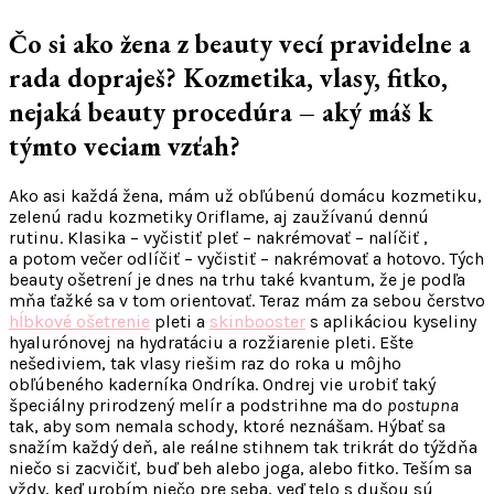
Čo si ako žena z beauty vecí pravidelne a
rada dopraješ? Kozmetika, vlasy, fitko,
nejaká beauty procedúra – aký máš k
týmto veciam vzťah?
Ako asi každá žena, mám už obľúbenú domácu kozmetiku,
zelenú radu kozmetiky Oriflame, aj zaužívanú dennú
rutinu. Klasika – vyčistiť pleť – nakrémovať – nalíčiť ,
a potom večer odlíčiť – vyčistiť – nakrémovať a hotovo. Tých
beauty ošetrení je dnes na trhu také kvantum, že je podľa
mňa ťažké sa v tom orientovať. Teraz mám za sebou čerstvo
hĺbkové ošetrenie
pleti a
skinbooster
s aplikáciou kyseliny
hyalurónovej na hydratáciu a rozžiarenie pleti. Ešte
nešediviem, tak vlasy riešim raz do roka u môjho
obľúbeného kaderníka Ondríka. Ondrej vie urobiť taký
špeciálny prirodzený melír a podstrihne ma do
postupna
tak, aby som nemala schody, ktoré neznášam. Hýbať sa
snažím každý deň, ale reálne stihnem tak trikrát do týždňa
niečo si zacvičiť, buď beh alebo joga, alebo fitko. Teším sa
vždy, keď urobím niečo pre seba, veď telo s dušou sú