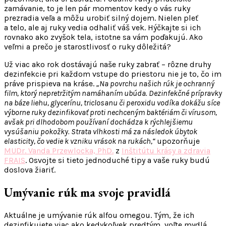
zamávanie, to je len pár momentov kedy o vás ruky
prezradia veľa a môžu urobiť silný dojem. Nielen pleť
a telo, ale aj ruky vedia odhaliť váš vek. Hýčkajte si ich
rovnako ako zvyšok tela, istotne sa vám poďakujú. Ako
veľmi a prečo je starostlivosť o ruky dôležitá?
Už viac ako rok dostávajú naše ruky zabrať – rôzne druhy
dezinfekcie pri každom vstupe do priestoru nie je to, čo im
práve prispieva na kráse.
„Na povrchu našich rúk je ochranný
film, ktorý nepretržitým namáhaním ubúda. Dezinfekčné prípravky
na báze liehu, glycerínu, triclosanu či peroxidu vodíka dokážu síce
výborne ruky dezinfikovať proti nechceným baktériám či vírusom,
avšak pri dlhodobom používaní dochádza k rýchlejšiemu
vysúšaniu pokožky. Strata vlhkosti má za následok úbytok
elasticity, čo vedie k vzniku vrások na rukách,“
upozorňuje
MUDr. Vanda Przewlocka, PhD.
z
Inštitútu krásy a zdravia
FRAIS
. Osvojte si tieto jednoduché tipy a vaše ruky budú
doslova žiariť.
Umývanie rúk ma svoje pravidlá
Aktuálne je umývanie rúk alfou omegou. Tým, že ich
dezinfikujete viac ako kedykoľvek predtým, voľte mydlá