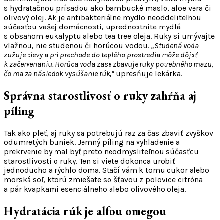
s hydratačnou prísadou ako bambucké maslo, aloe vera či
olivový olej. Ak je antibakteriálne mydlo neoddeliteľnou
súčasťou vašej domácnosti, uprednostnite mydlá
s obsahom eukalyptu alebo tea tree oleja. Ruky si umývajte
vlažnou, nie studenou či horúcou vodou.
„Studená voda
zužuje cievy a pri prechode do teplého prostredia môže dôjsť
k začervenaniu. Horúca voda zase zbavuje ruky potrebného mazu,
čo ma za následok vysúšanie rúk,“
upresňuje lekárka.
Správna starostlivosť o ruky zahŕňa aj
píling
Tak ako pleť, aj ruky sa potrebujú raz za čas zbaviť zvyškov
odumretých buniek. Jemný píling na vyhladenie a
prekrvenie by mal byť preto neodmysliteľnou súčasťou
starostlivosti o ruky. Ten si viete dokonca urobiť
jednoducho a rýchlo doma. Stačí vám k tomu cukor alebo
morská soľ, ktorú zmiešate so šťavou z polovice citróna
a pár kvapkami esenciálneho alebo olivového oleja.
Hydratácia rúk je alfou omegou