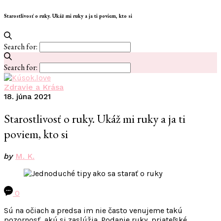
Starostlivosť o ruky. Ukáž mi ruky a ja ti poviem, kto si
Search for:
Search for:
Zdravie a Krása
18. júna 2021
Starostlivosť o ruky. Ukáž mi ruky a ja ti
poviem, kto si
by
M. K.
0
Sú na očiach a predsa im nie často venujeme takú
pozornosť, akú si zaslúžia. Podanie ruky, priateľské