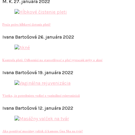
M. K.
27. januára 2022
Prečo práve hĺbkové čistenie pleti?
Ivana Bartošová
26. januára 2022
Kontrola pleti: Odborníci na starostlivosť o pleť vyvracajú mýty o akné
Ivana Bartošová
19. januára 2022
Všetko, čo potrebujete vedieť o vaginálnej rejuvenizácii
Ivana Bartošová
12. januára 2022
Ako používať masážny valček či kamene Gua Sha na tvár?