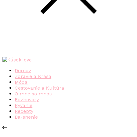
Domov
Zdravie a Krása
Móda
Cestovanie a Kultúra
O mne so mnou
Rozhovory
Bývanie
Recepty
Bá-snenie