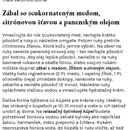
Zábal so scukornateným medom,
citrónovou šťavou a panenským olejom
Vmasírujte do rúk scukornatený med, nechajte krátko
pôsobiť a ruky si následne umyjete. Potom ruky pretrite
citrónovou šťavou, ktorá kožu jemne vybieli. Na záver na
ruky naneste panenský olivový olej – ten nechajte pôsobiť
pol hodinu. Aby olej lepšie pôsobil, navlečte si na ruky
bavlnené rukavice a obaľte fóliou. Alebo svojim rukám
môžete dopriať
zábal s medom, žĺtkom a olivovým olejom
.
Všetky tieto ingrediencie (2 PL medu, 1 vaječný žĺtok, 1 PL
olivového oleja) zmiešate dokopy, nanesiete na ruky,
zabalíte a necháte pôsobiť 15 minút. Následne ruky
opláchnete vlažnou vodou a vmasírujete hydratačný krém.
Ďalšia forma hýčkania sú kúpele pre krásne ruky. Ideálny
čas strávený v kúpeľoch je 10-15 minút a viete si ich taktiež
urobiť aj doma. Na
relaxačný bylinkový kúpeľ
budete
potrebovať horúcou vodou zaliaté bylinky ako napríklad
šalviu, harmanček, mätu piepornú a žihľavu. Rukám
neprospieva horúca voda, do kúpeľa si ruky vložte, až keď