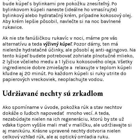
bude kúpeľ s bylinkami pre pokožku znesiteľný. Po
bylinkovom kúpeli naneste (ideálne ho vmasírujte)
bylinkový alebo hydratačný krém, prípadne kokosový olej.
Aby krém lepšie pôsobil, navlečte si na noc bavlnené
rukavice.
Ak nie ste fanúšičkou rukavíc v noci, máme pre vás
alternatívu a teda
výživný kúpeľ
. Pozor dámy, ten má
nielenže hydratačné účinky, ale pôsobí aj anti-agingovo. Na
tento kúpeľ budete potrebovať zohriate plnotučné mlieko,
2 lyžice včelieho medu a 1 lyžicu kokosového oleja. Všetky
ingrediencie dobre zmiešajte a relaxujte v teplom kúpeli
kľudne aj 20 minút. Po každom kúpeli si ruky utrite do
papierových vreckoviek, neoplachujte vodou.
Udržiavané nechty sú zrkadlom
Ako spomíname v úvode, pokožka rúk a stav nechtov
dokáže o ľuďoch napovedať mnoho vecí. A teda,
nezabúdajte nielen na ich regeneráciu, ktorú by ste už
vďaka tipom vyššie mali mať v malíčku, ale udržiavajte si
aj manikúru. Krásne upravené nechty dotvoria nielen
celkový vzhľad rúk, ale aj optický omladia ruku.