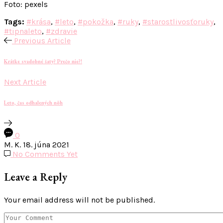
Foto: pexels
Tags:
#krása
,
#leto
,
#pokožka
,
#ruky
,
#starostlivosťoruky
,
#tipnaleto
,
#zdravie
Previous Article
Krátke svadobné šaty? Prečo nie?!
Next Article
Leto, čas odhalených nôh
0
M. K.
18. júna 2021
No Comments Yet
Leave a Reply
Your email address will not be published.