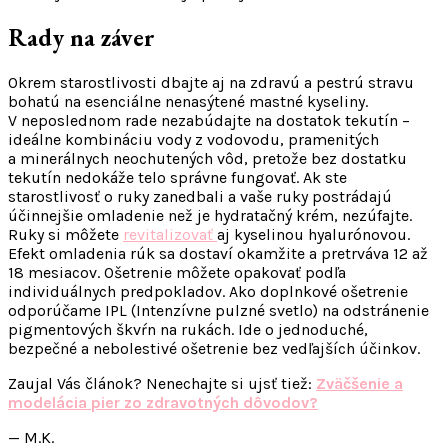
Rady na záver
Okrem starostlivosti dbajte aj na zdravú a pestrú stravu
bohatú na esenciálne nenasýtené mastné kyseliny.
V neposlednom rade nezabúdajte na dostatok tekutín –
ideálne kombináciu vody z vodovodu, pramenitých
a minerálnych neochutených vôd, pretože bez dostatku
tekutín nedokáže telo správne fungovať. Ak ste
starostlivosť o ruky zanedbali a vaše ruky postrádajú
účinnejšie omladenie než je hydratačný krém, nezúfajte.
Ruky si môžete
revitalizovať
aj kyselinou hyalurónovou.
Efekt omladenia rúk sa dostaví okamžite a pretrváva 12 až
18 mesiacov. Ošetrenie môžete opakovať podľa
individuálnych predpokladov. Ako doplnkové ošetrenie
odporúčame IPL (Intenzívne pulzné svetlo) na odstránenie
pigmentových škvŕn na rukách. Ide o jednoduché,
bezpečné a nebolestivé ošetrenie bez vedľajších účinkov.
Zaujal Vás článok? Nenechajte si ujsť tiež:
Zväčšenie a
modelácia pier zo zdravotných dôvodov?
— M.K.