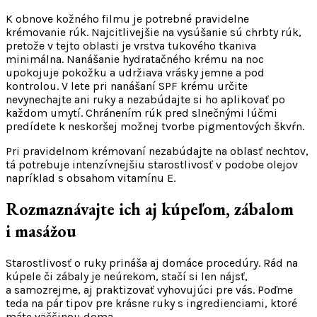
K obnove kožného filmu je potrebné pravidelne
krémovanie rúk. Najcitlivejšie na vysúšanie sú chrbty rúk,
pretože v tejto oblasti je vrstva tukového tkaniva
minimálna. Nanášanie hydratačného krému na noc
upokojuje pokožku a udržiava vrásky jemne a pod
kontrolou. V lete pri nanášaní SPF krému určite
nevynechajte ani ruky a nezabúdajte si ho aplikovať po
každom umytí. Chránením rúk pred slnečnými lúčmi
predídete k neskoršej možnej tvorbe pigmentových škvŕn.
Pri pravidelnom krémovaní nezabúdajte na oblasť nechtov,
tá potrebuje intenzívnejšiu starostlivosť v podobe olejov
napríklad s obsahom vitamínu E.
Rozmaznávajte ich aj kúpeľom, zábalom
i masážou
Starostlivosť o ruky prináša aj domáce procedúry. Rád na
kúpele či zábaly je neúrekom, stačí si len nájsť,
a samozrejme, aj praktizovať vyhovujúci pre vás. Poďme
teda na pár tipov pre krásne ruky s ingredienciami, ktoré
máte väčšinou doma.