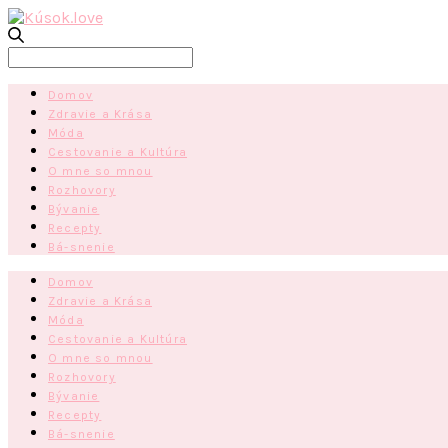
Search
for:
Domov
Zdravie a Krása
Móda
Cestovanie a Kultúra
O mne so mnou
Rozhovory
Bývanie
Recepty
Bá-snenie
Domov
Zdravie a Krása
Móda
Cestovanie a Kultúra
O mne so mnou
Rozhovory
Bývanie
Recepty
Bá-snenie