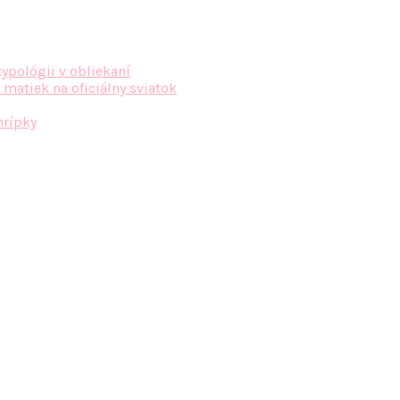
typológii v obliekaní
 matiek na oficiálny sviatok
hrípky