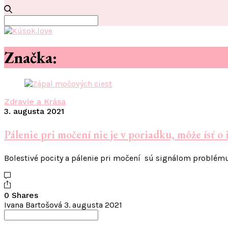
Search
for:
Značka:
#asociacianaochranupac
Zdravie a Krása
3. augusta 2021
Pálenie pri močení nie je v poriadku, môže ísť o
Bolestivé pocity a pálenie pri močení sú signálom problém
0 Shares
Ivana Bartošová
3. augusta 2021
Search
for: