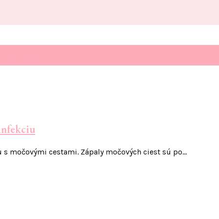
ientov
 infekciu
u s močovými cestami. Zápaly močových ciest sú po…