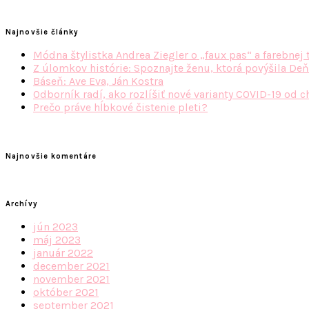
Najnovšie články
Módna štylistka Andrea Ziegler o „faux pas“ a farebnej 
Z úlomkov histórie: Spoznajte ženu, ktorá povýšila Deň
Báseň: Ave Eva, Ján Kostra
Odborník radí, ako rozlíšiť nové varianty COVID-19 od c
Prečo práve hĺbkové čistenie pleti?
Najnovšie komentáre
Archívy
jún 2023
máj 2023
január 2022
december 2021
november 2021
október 2021
september 2021