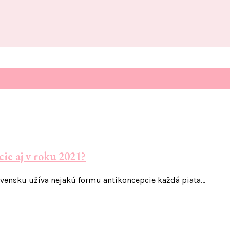
ie aj v roku 2021?
ovensku užíva nejakú formu antikoncepcie každá piata…