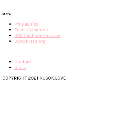
Meta
Prihlásiť sa
Feed záznamov
RSS feed komentárov
WordPress.org
Kontakt
O nás
COPYRIGHT 2021 KUSOK.LOVE