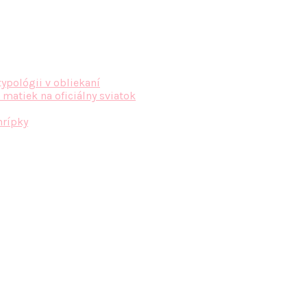
typológii v obliekaní
 matiek na oficiálny sviatok
hrípky