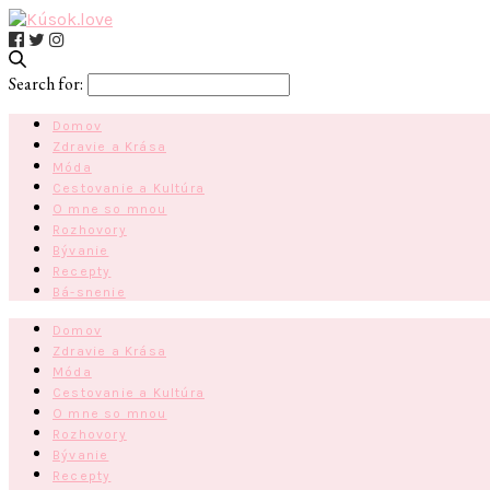
Search for:
Domov
Zdravie a Krása
Móda
Cestovanie a Kultúra
O mne so mnou
Rozhovory
Bývanie
Recepty
Bá-snenie
Domov
Zdravie a Krása
Móda
Cestovanie a Kultúra
O mne so mnou
Rozhovory
Bývanie
Recepty