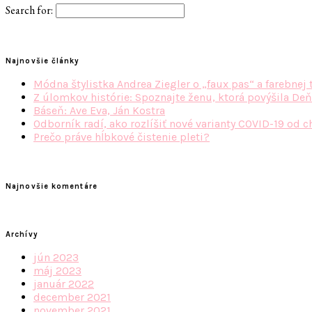
Search for:
Najnovšie články
Módna štylistka Andrea Ziegler o „faux pas“ a farebnej 
Z úlomkov histórie: Spoznajte ženu, ktorá povýšila Deň
Báseň: Ave Eva, Ján Kostra
Odborník radí, ako rozlíšiť nové varianty COVID-19 od c
Prečo práve hĺbkové čistenie pleti?
Najnovšie komentáre
Archívy
jún 2023
máj 2023
január 2022
december 2021
november 2021