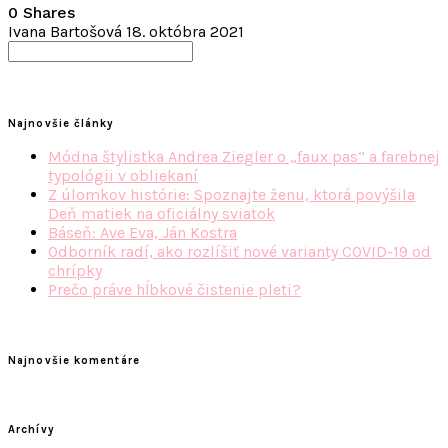
0 Shares
Ivana Bartošová
18. októbra 2021
Search
for:
Najnovšie články
Módna štylistka Andrea Ziegler o „faux pas“ a farebnej
typológii v obliekaní
Z úlomkov histórie: Spoznajte ženu, ktorá povýšila
Deň matiek na oficiálny sviatok
Báseň: Ave Eva, Ján Kostra
Odborník radí, ako rozlíšiť nové varianty COVID-19 od
chrípky
Prečo práve hĺbkové čistenie pleti?
Najnovšie komentáre
Archívy