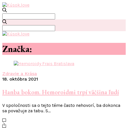
Search
for:
Search
for:
Značka:
#hemoroidy
Zdravie a Krása
18. októbra 2021
Hanba bokom. Hemoroidmi trpí väčšina ľudí
V spoločnosti sa o tejto téme často nehovorí, ba dokonca
sa považuje za tabu. S…