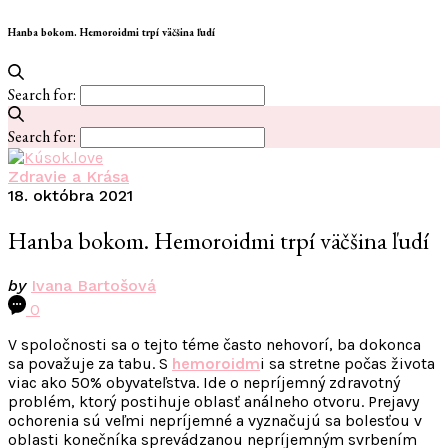
Hanba bokom. Hemoroidmi trpí väčšina ľudí
Search for:
Search for:
Zdravie a Krása
18. októbra 2021
Hanba bokom. Hemoroidmi trpí väčšina ľudí
by
Ivana Bartošová
0
V spoločnosti sa o tejto téme často nehovorí, ba dokonca
sa považuje za tabu. S
hemoroidm
i
sa stretne počas života
viac ako 50% obyvateľstva. Ide o nepríjemný zdravotný
problém, ktorý postihuje oblasť análneho otvoru. Prejavy
ochorenia sú veľmi nepríjemné a vyznačujú sa bolesťou v
oblasti konečníka sprevádzanou nepríjemným svrbením