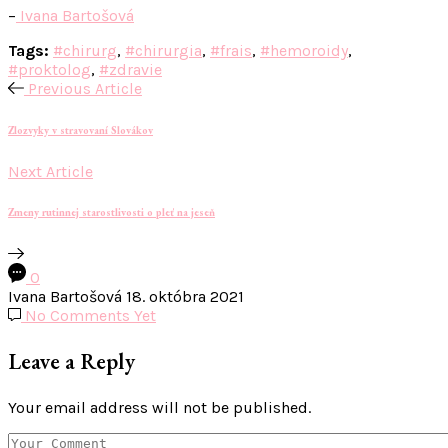
–
Ivana Bartošová
Tags:
#chirurg
,
#chirurgia
,
#frais
,
#hemoroidy
,
#proktolog
,
#zdravie
Previous Article
Zlozvyky v stravovaní Slovákov
Next Article
Zmeny rutinnej starostlivosti o pleť na jeseň
0
Ivana Bartošová
18. októbra 2021
No Comments Yet
Leave a Reply
Your email address will not be published.