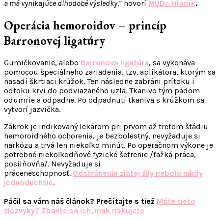
a má vynikajúce dlhodobé výsledky,“
hovorí
MUDr. Hladík
.
Operácia hemoroidov – princíp
Barronovej ligatúry
Gumičkovanie, alebo
Barronova ligatúra
, sa vykonáva
pomocou špeciálneho zariadenia, tzv. aplikátora, ktorým sa
nasadí škrtiaci krúžok. Ten následne zabráni prítoku i
odtoku krvi do podviazaného uzla. Tkanivo tým pádom
odumrie a odpadne. Po odpadnutí tkaniva s krúžkom sa
vytvorí jazvička.
Zákrok je indikovaný lekárom pri prvom až treťom štádiu
hemoroidného ochorenia, je bezbolestný, nevyžaduje si
narkózu a trvá len niekoľko minút. Po operačnom výkone je
potrebné niekoľkodňové fyzické šetrenie /ťažká práca,
posilňovňa/. Nevyžaduje si
práceneschopnosť.
Odstránenie zlatej žily nebolo nikdy
jednoduchšie
.
Páčil sa vám náš článok? Prečítajte s tiež
Máte tieto
zlozvyky? Zbavte sa ich, inak riskujete