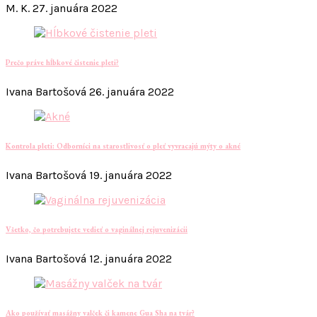
M. K.
27. januára 2022
Prečo práve hĺbkové čistenie pleti?
Ivana Bartošová
26. januára 2022
Kontrola pleti: Odborníci na starostlivosť o pleť vyvracajú mýty o akné
Ivana Bartošová
19. januára 2022
Všetko, čo potrebujete vedieť o vaginálnej rejuvenizácii
Ivana Bartošová
12. januára 2022
Ako používať masážny valček či kamene Gua Sha na tvár?