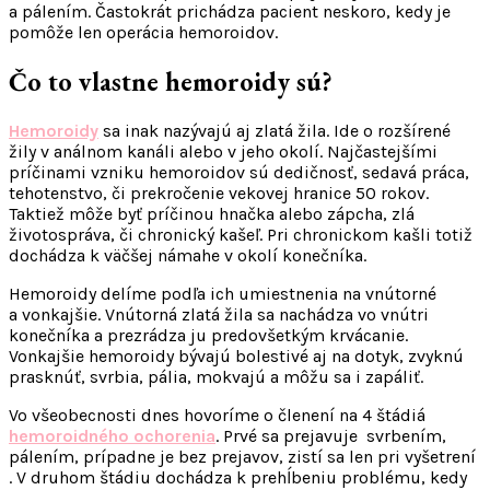
a pálením. Častokrát prichádza pacient neskoro, kedy je
pomôže len operácia hemoroidov.
Čo to vlastne hemoroidy sú?
Hemoroidy
sa inak nazývajú aj zlatá žila. Ide o rozšírené
žily v análnom kanáli alebo v jeho okolí. Najčastejšími
príčinami vzniku hemoroidov sú dedičnosť, sedavá práca,
tehotenstvo, či prekročenie vekovej hranice 50 rokov.
Taktiež môže byť príčinou hnačka alebo zápcha, zlá
životospráva, či chronický kašeľ. Pri chronickom kašli totiž
dochádza k väčšej námahe v okolí konečníka.
Hemoroidy delíme podľa ich umiestnenia na vnútorné
a vonkajšie. Vnútorná zlatá žila sa nachádza vo vnútri
konečníka a prezrádza ju predovšetkým krvácanie.
Vonkajšie hemoroidy bývajú bolestivé aj na dotyk, zvyknú
prasknúť, svrbia, pália, mokvajú a môžu sa i zapáliť.
Vo všeobecnosti dnes hovoríme o členení na 4 štádiá
hemoroidného ochorenia
. Prvé sa prejavuje svrbením,
pálením, prípadne je bez prejavov, zistí sa len pri vyšetrení
. V druhom štádiu dochádza k prehĺbeniu problému, kedy