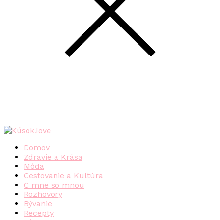
Domov
Zdravie a Krása
Móda
Cestovanie a Kultúra
O mne so mnou
Rozhovory
Bývanie
Recepty