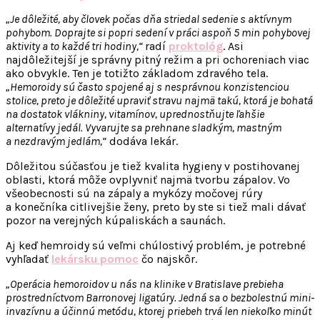
„Je dôležité, aby človek počas dňa striedal sedenie s aktívnym
pohybom. Doprajte si popri sedení v práci aspoň 5 min pohybovej
aktivity a to každé tri hodiny,“
radí
proktológ
. Asi
najdôležitejší je správny pitný režim a pri ochoreniach viac
ako obvykle. Ten je totižto základom zdravého tela.
„Hemoroidy sú často spojené aj s nesprávnou konzistenciou
stolice, preto je dôležité upraviť stravu najmä takú, ktorá je bohatá
na dostatok vlákniny, vitamínov, uprednostňujte ľahšie
alternatívy jedál. Vyvarujte sa prehnane sladkým, mastným
a nezdravým jedlám,“
dodáva lekár.
Dôležitou súčasťou je tiež kvalita hygieny v postihovanej
oblasti, ktorá môže ovplyvniť najmä tvorbu zápalov. Vo
všeobecnosti sú na zápaly a mykózy močovej rúry
a konečníka citlivejšie ženy, preto by ste si tiež mali dávať
pozor na verejných kúpaliskách a saunách.
Aj keď hemroidy sú veľmi chúlostivý problém, je potrebné
vyhľadať
lekársku pomoc
čo najskôr.
„Operácia hemoroidov u nás na klinike v Bratislave prebieha
prostredníctvom Barronovej ligatúry. Jedná sa o bezbolestnú mini-
invazívnu a účinnú metódu, ktorej priebeh trvá len niekoľko minút