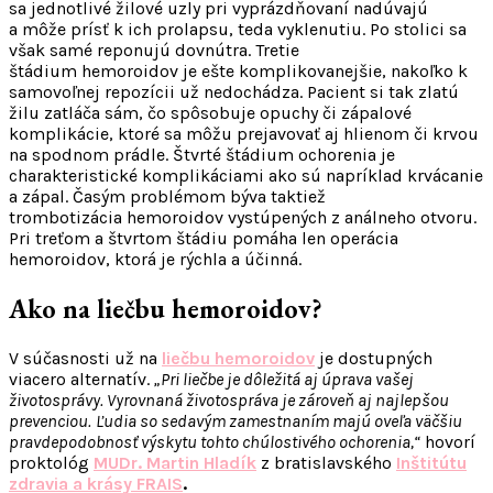
sa jednotlivé žilové uzly pri vyprázdňovaní nadúvajú
a môže prísť k ich prolapsu, teda vyklenutiu. Po stolici sa
však samé reponujú dovnútra. Tretie
štádium hemoroidov je ešte komplikovanejšie, nakoľko k
samovoľnej repozícii už nedochádza. Pacient si tak zlatú
žilu zatláča sám, čo spôsobuje opuchy či zápalové
komplikácie, ktoré sa môžu prejavovať aj hlienom či krvou
na spodnom prádle. Štvrté štádium ochorenia je
charakteristické komplikáciami ako sú napríklad krvácanie
a zápal. Časým problémom býva taktiež
trombotizácia hemoroidov vystúpených z análneho otvoru.
Pri treťom a štvrtom štádiu pomáha len operácia
hemoroidov, ktorá je rýchla a účinná.
Ako na liečbu hemoroidov?
V súčasnosti už na
liečbu hemoroidov
je dostupných
viacero alternatív.
„Pri liečbe je dôležitá aj úprava vašej
životosprávy. Vyrovnaná životospráva je zároveň aj najlepšou
prevenciou.
Ľudia so sedavým zamestnaním majú oveľa väčšiu
pravdepodobnosť výskytu tohto chúlostivého ochorenia,“
hovorí
proktológ
MUDr. Martin Hladík
z bratislavského
Inštitútu
zdravia a krásy FRAIS
.