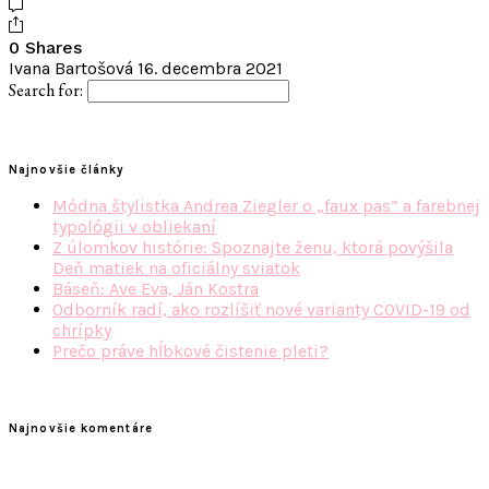
0 Shares
Ivana Bartošová
16. decembra 2021
Search for:
Najnovšie články
Módna štylistka Andrea Ziegler o „faux pas“ a farebnej
typológii v obliekaní
Z úlomkov histórie: Spoznajte ženu, ktorá povýšila
Deň matiek na oficiálny sviatok
Báseň: Ave Eva, Ján Kostra
Odborník radí, ako rozlíšiť nové varianty COVID-19 od
chrípky
Prečo práve hĺbkové čistenie pleti?
Najnovšie komentáre