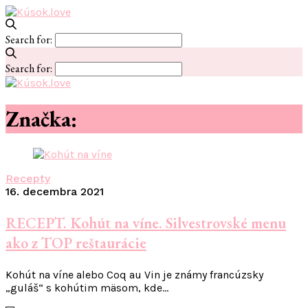
Search for:
Search for:
Značka:
#kohútnavíne
Recepty
16. decembra 2021
RECEPT. Kohút na víne. Silvestrovské menu
ako z TOP reštaurácie
Kohút na víne alebo Coq au Vin je známy francúzsky
„guláš“ s kohútim mäsom, kde…