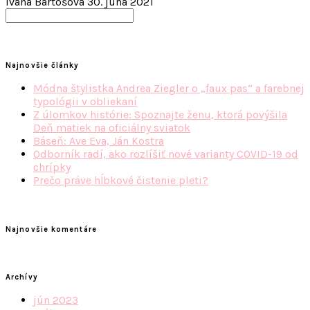
Ivana Bartošová
30. júna 2021
Search
for:
Najnovšie články
Módna štylistka Andrea Ziegler o „faux pas“ a farebnej
typológii v obliekaní
Z úlomkov histórie: Spoznajte ženu, ktorá povýšila
Deň matiek na oficiálny sviatok
Báseň: Ave Eva, Ján Kostra
Odborník radí, ako rozlíšiť nové varianty COVID-19 od
chrípky
Prečo práve hĺbkové čistenie pleti?
Najnovšie komentáre
Archívy
jún 2023