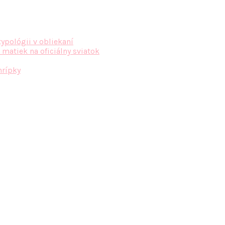
typológii v obliekaní
 matiek na oficiálny sviatok
hrípky