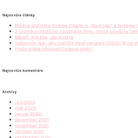
Najnovšie články
Módna štylistka Andrea Ziegler o „faux pas“ a farebnej 
Z úlomkov histórie: Spoznajte ženu, ktorá povýšila Deň
Báseň: Ave Eva, Ján Kostra
Odborník radí, ako rozlíšiť nové varianty COVID-19 od c
Prečo práve hĺbkové čistenie pleti?
Najnovšie komentáre
Archívy
jún 2023
máj 2023
január 2022
december 2021
november 2021
október 2021
september 2021