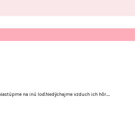
.Nastúpme na inú loď.Nedýchajme vzduch ich hôr.…