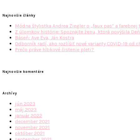
Najnovšie články
Módna štylistka Andrea Ziegler o „faux pas“ a farebnej 
Z úlomkov histórie: Spoznajte ženu, ktorá povýšila Deň
Báseň: Ave Eva, Ján Kostra
Odborník radí, ako rozlíšiť nové varianty COVID-19 od c
Prečo práve hĺbkové čistenie pleti?
Najnovšie komentáre
Archívy
jún 2023
máj 2023
január 2022
december 2021
november 2021
október 2021
september 2021