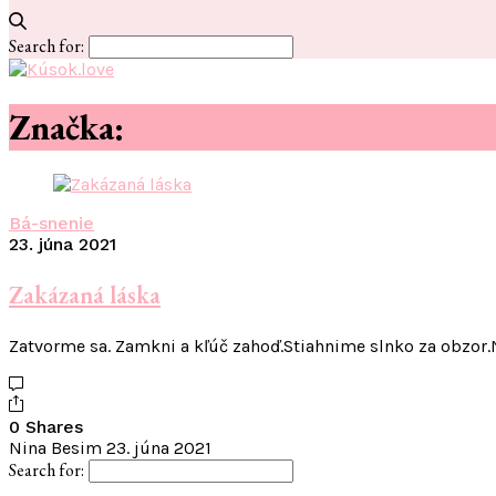
Search for:
Značka:
#zakázanáláska
Bá-snenie
23. júna 2021
Zakázaná láska
Zatvorme sa. Zamkni a kľúč zahoď.Stiahnime slnko za obzor
0 Shares
Nina Besim
23. júna 2021
Search for: