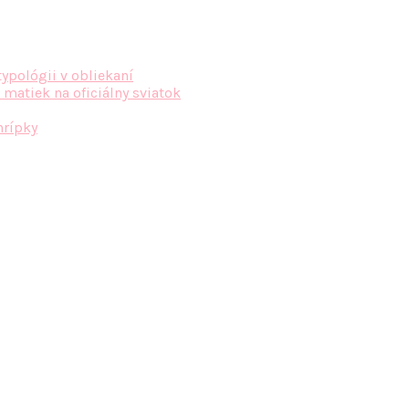
typológii v obliekaní
 matiek na oficiálny sviatok
hrípky