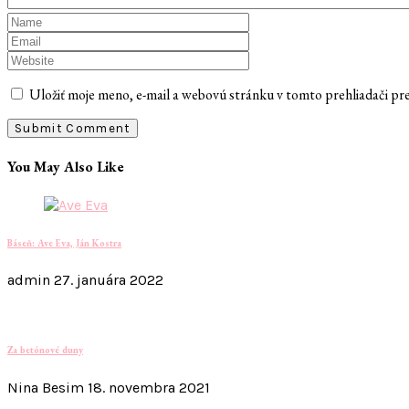
Uložiť moje meno, e-mail a webovú stránku v tomto prehliadači p
You May Also Like
Báseň: Ave Eva, Ján Kostra
admin
27. januára 2022
Za betónové duny
Nina Besim
18. novembra 2021