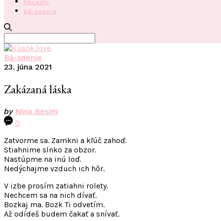
Recepty
Bá-snenie
Search
for:
Bá-snenie
23. júna 2021
Zakázaná láska
by
Nina Besim
0
Zatvorme sa. Zamkni a kľúč zahoď.
Stiahnime slnko za obzor.
Nastúpme na inú loď.
Nedýchajme vzduch ich hôr.
V izbe prosím zatiahni rolety.
Nechcem sa na nich dívať.
Bozkaj ma. Bozk Ti odvetím.
Až odídeš budem čakať a snívať.