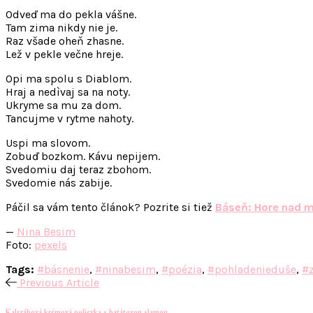
Odveď ma do pekla vášne.
Tam zima nikdy nie je.
Raz všade oheň zhasne.
Lež v pekle večne hreje.
Opi ma spolu s Diablom.
Hraj a nedìvaj sa na noty.
Ukryme sa mu za dom.
Tancujme v rytme nahoty.
Uspi ma slovom.
Zobuď bozkom. Kávu nepijem.
Svedomiu daj teraz zbohom.
Svedomie nás zabije.
Páčil sa vám tento článok? Pozrite si tiež
Báseň: Hore nad m
—
Nina Besim
Foto:
pexels
Tags:
#básnenie
,
#ninabesim
,
#poézia
,
#pohladenieduše
,
#
Previous Article
Kalerábová krémová polievka s batátovou slamou