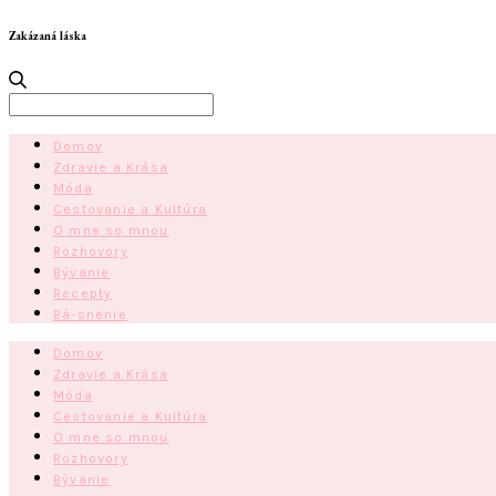
Zakázaná láska
Search
for:
Domov
Zdravie a Krása
Móda
Cestovanie a Kultúra
O mne so mnou
Rozhovory
Bývanie
Recepty
Bá-snenie
Domov
Zdravie a Krása
Móda
Cestovanie a Kultúra
O mne so mnou
Rozhovory
Bývanie