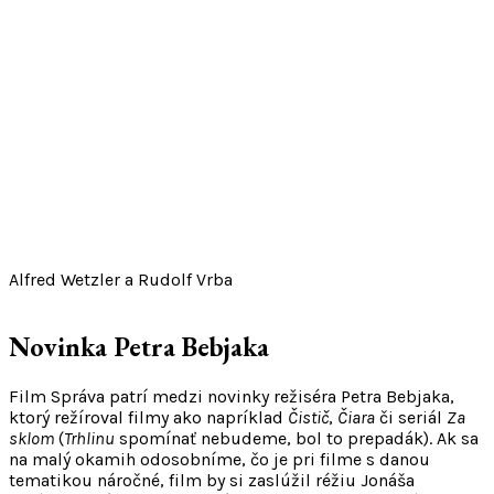
Alfred Wetzler a Rudolf Vrba
Novinka Petra Bebjaka
Film Správa patrí medzi novinky režiséra Petra Bebjaka,
ktorý režíroval filmy ako napríklad
Čistič
,
Čiara
či seriál
Za
sklom
(
Trhlinu
spomínať nebudeme, bol to prepadák). Ak sa
na malý okamih odosobníme, čo je pri filme s danou
tematikou náročné, film by si zaslúžil réžiu Jonáša