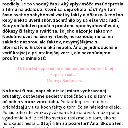
rozdiely. Je to vhodný čas? Aký vplyv môže mať depresia
z filmu na udalosti, ktoré sa dejú okolo nás? Aj v tom
čase svet spochybňoval všetky fakty a dôkazy. A možno
keby niekto uveril skôr, zachránilo by sa ešte viac ľudí.
Kedy sa ľudstvo poučí a prestane spochybňovať vedu,
dôkazy či fakty a tváriť sa, že jeho názor je faktom?
Nedeľme svet na čierny a biely, nerozhodujme sa na
základe názorov, ale faktov, nevymýšľajme si
alternatívnu históriu aká nebola. Áno, je jednoduchšie
veriť krajšej a prijateľnejšej verzii, ale nezabúdajme
prosím na minulosť:
„Tí, ktorí si nepamätajú minulosť, sú odsúdení k jej
zopakovaniu.“
George Santayana
Na konci filmu, napriek nízkej miere vyobrazenej
brutality, ostávame sedieť v stoličkách so slzami v
očiach a v mrazivom tichu.
Po krátkej tme a tichu
prichádzajú v titulkoch fakty o tom, čo sa následne dialo.
Počas toho ide zvukový záznam, kde si divák môže počuť
vyjadrenia ľudí z celého sveta o rasizme a o tom, ako sa
holokaust nestal…
Stojí film za pozretie? Áno
.
Škoda len,