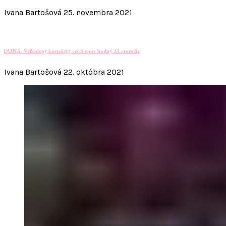
Ivana Bartošová
25. novembra 2021
DUNA. Veľkolepý korenistý sci-fi epos hodný 21.storočia
Ivana Bartošová
22. októbra 2021