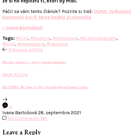
že si ho nepozrú tí, ktorí by mali.
Páčil sa vám tento článok? Pozrite si tiež:
DUNA. Veľkolepý
korenistý sci-fi epos hodný 21.storočia
– Ivana Bartošová
Tags:
#film
,
#historia
,
#holokaust
,
#kinematografia
,
#kino
,
#neveragain
,
#recenzia
Previous Article
Nasaďte vitamín C v boji s vírusmi účinnejšie
Next Article
RECENZIA: No Time To Die: Posledný Bond Daniela Craiga
0
Ivana Bartošová
28. septembra 2021
No Comments Yet
Leave a Reply