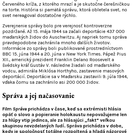
Červeného kríža, z ktorého mrazí a je skutočne čerešničkou
na torte. História si pamätá správu, ktorá obletela svet, no
svet nereagoval dostatočne rýchlo.
Zverejnenie správy bolo pre verejnosť kontroverzne
pozdržané. Až 15. mája 1944 sa začali deportácie 437 000
maďarských židov do Auschwitzu. Aj napriek tomu správa
pravdepodobne zachránila mnoho ďalších životov.
Informácie zo správy boli publikované prostredníctvom
BBC 15. júna 1944 a 20. júna v New York Times. Pápež Pius
XII., americký prezident Franklin Delano Roosevelt a
švédsky kráľ Gustáv V. následne žiadali od maďarského
vodcu, admirála Miklósa Horthyho, zastavenie masových
deportácií. Deportácie sa v Maďarsku zastavili 9. júla 1944,
vďaka čomu sa zachránilo asi 200 000 židov.
Správa a jej načasovanie
Film
Správa
prichádza v čase, keď sa extrémisti hlásia
opäť o slovo a popieranie holokaustu nepovažujeme len
za hlúpy vtip jedinca, ale za hlásajúci „fakt“ veľkou
skupinou nevzdelaných ľudí. Správa prichádza v dobe,
kedy je spoločnosť totálne rozpoltená a hľadá názorové