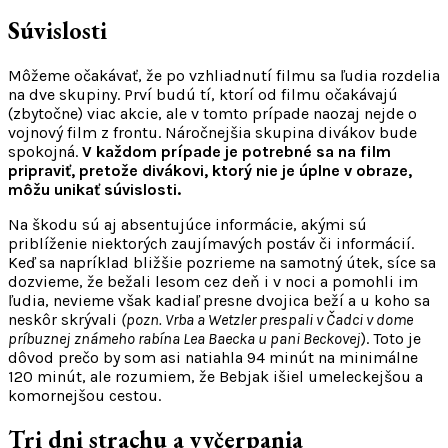
Alfred
veliteľ
Súvislosti
Wetzler
v
tábore
Môžeme očakávať, že po vzhliadnutí filmu sa ľudia rozdelia
na dve skupiny. Prví budú tí, ktorí od filmu očakávajú
(zbytočne) viac akcie, ale v tomto prípade naozaj nejde o
vojnový film z frontu. Náročnejšia skupina divákov bude
spokojná.
V každom prípade je potrebné sa na film
pripraviť, pretože divákovi, ktorý nie je úplne v obraze,
môžu unikať súvislosti.
Na škodu sú aj absentujúce informácie, akými sú
priblíženie niektorých zaujímavých postáv či informácií.
Keď sa napríklad bližšie pozrieme na samotný útek, síce sa
dozvieme, že bežali lesom cez deň i v noci a pomohli im
ľudia, nevieme však kadiaľ presne dvojica beží a u koho sa
neskôr skrývali
(pozn. Vrba a Wetzler prespali v Čadci v dome
príbuznej známeho rabína Lea Baecka u pani Beckovej
). Toto je
dôvod prečo by som asi natiahla 94 minút na minimálne
120 minút, ale rozumiem, že Bebjak išiel umeleckejšou a
komornejšou cestou.
Tri dni strachu a vyčerpania