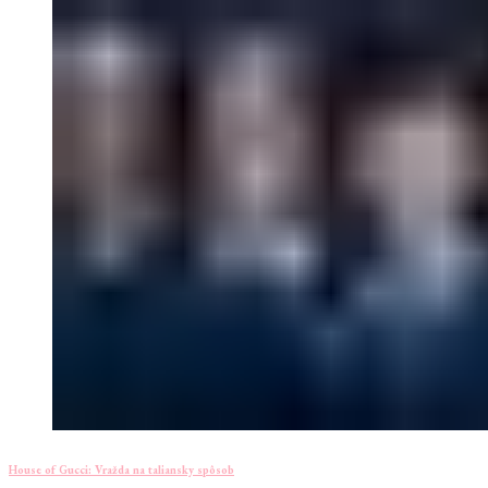
House of Gucci: Vražda na taliansky spôsob