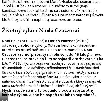
Karáseka s tímom v zložení Maroš Hečko ako scenárista a
Tomáš Juríček za kamerou. Pri každom filme
(napr.
Kandidát, Amnestia)
tohto tímu sa žiaden divák nestratí v
deji a práca s kamerou či strih sú na medzinárodnej úrovni.
Možno by tak film naplnil aj oscarové ambície.
Životný výkon Noela Czuczora?
Noel Czuczor
(A.Wetzler) a
Florián Panzner
(veliteľ)
odvádzajú solídne výkony. Ostatní herci skôr decentné,
ktoré si na druhý deň asi už nebudete pamätať
. Noel
Czuczor v rámci prípravy na rolu schudol 18 kilogramov.
O samotnej príprave na film sa vyjadril v rozhovore s The
L.A. TIMES:
„Fyzická príprava nebola jednoduchá ani príjemná,
ale kombináciou disciplíny a odhodlanosti bola dosiahnuteľná.
Omnoho ťažšie bolo nájsť pravdu v tom, čo som nikdy nezažil a
uveriteľne stvárniť pohnútky človeka, ktorému ako jednému z
miliónov ďalších vzali všetko, čo mal a poznal, a ktorý sa napriek
tomu rozhodol nevzdať a bojovať. To bola tá najväčšia výzva.“
Myslím si, že sa mu to podarilo a podal svoj životný
herecký výkon. Alebo ho aspoň tak ľahko neprekoná.
Noel
Florián
Czuczor,
Panzner,