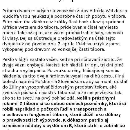
Príbeh dvoch mladých slovenských židov Alfréda Wetzlera a
Rudolfa Vrbu neukazuje podrobne čas ich pobytu v tábore.
Film nám iba zľahka cez krátky flashback ukazuje príchod
Alfréda Wetzlera do tábora, prideľovanie čísel namiesto
mien a taktiež aj to, ako väzni prichádzali o šaty, cennosti
či vlasy. Dej sa sústreďuje predovšetkým na útek tejto
dvojice už od prvého dňa. 7. apríla 1944 sa ukryli v jame
vykopanej pod drevom vo vonkajšej časti tábora.
Peklo v lágri nastalo večer, keď sa pri sčítavaní zistilo, že
dvaja väzni chýbajú. Nacisti ich hľadali tri dni, tri dni plné
strachu a vyčerpania. Po zvuku sirény, hlásajúcej koniec
hľadania, sa títo dvaja hrdinovia vydali na dlhú cestu. Plnú
bolesti naprieč Poľskom a Slovenskom, aby sa mohli dostať
do Žiliny a vyrozprávať židovským predstaviteľom, aké
zverstvá páchajú nacisti v táboroch a že nie je všetko tak,
ako sa to svetu na prvý pohľad zdá.
Nešli s prázdnymi
rukami
.
Z tábora si so sebou odniesli poznámky, ktoré si
robili napríklad o počtoch ľudí v transportoch a
o celkovom fungovaní tábora, ktoré slúžili ako dôkazy
o pravdivosti ich výpovede. K dôkazom patrilo aj
označenie nádoby s cyklónom B, ktoré strhli a zobrali so