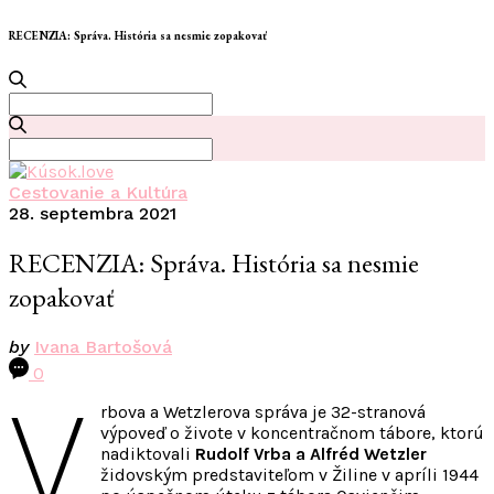
RECENZIA: Správa. História sa nesmie zopakovať
Search
for:
Search
for:
Cestovanie a Kultúra
28. septembra 2021
RECENZIA: Správa. História sa nesmie
zopakovať
by
Ivana Bartošová
0
V
rbova a Wetzlerova správa je 32-stranová
výpoveď o živote v koncentračnom tábore, ktorú
nadiktovali
Rudolf Vrba a Alfréd Wetzler
židovským predstaviteľom v Žiline v apríli 1944