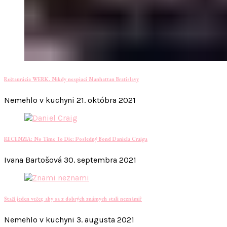
Reštaurácia WERK. Nikdy nespiaci Manhattan Bratislavy
Nemehlo v kuchyni
21. októbra 2021
RECENZIA: No Time To Die: Posledný Bond Daniela Craiga
Ivana Bartošová
30. septembra 2021
Stačí jeden večer, aby sa z dobrých známych stali neznámi?
Nemehlo v kuchyni
3. augusta 2021