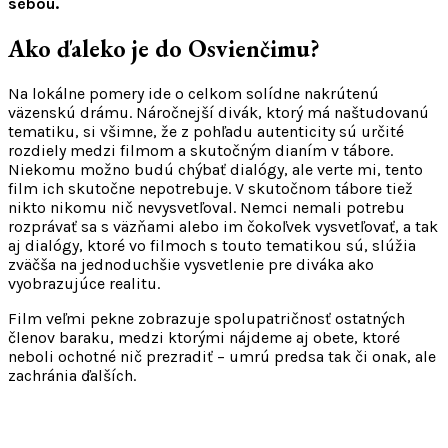
sebou.
Ako ďaleko je do Osvienčimu?
Na lokálne pomery ide o celkom solídne nakrútenú
väzenskú drámu. Náročnejší divák, ktorý má naštudovanú
tematiku, si všimne, že z pohľadu autenticity sú určité
rozdiely medzi filmom a skutočným dianím v tábore.
Niekomu možno budú chýbať dialógy, ale verte mi, tento
film ich skutočne nepotrebuje. V skutočnom tábore tiež
nikto nikomu nič nevysvetľoval. Nemci nemali potrebu
rozprávať sa s väzňami alebo im čokoľvek vysvetľovať, a tak
aj dialógy, ktoré vo filmoch s touto tematikou sú, slúžia
zväčša na jednoduchšie vysvetlenie pre diváka ako
vyobrazujúce realitu.
Film veľmi pekne zobrazuje spolupatričnosť ostatných
členov baraku, medzi ktorými nájdeme aj obete, ktoré
neboli ochotné nič prezradiť – umrú predsa tak či onak, ale
zachránia ďalších.