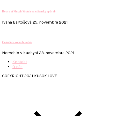
House of Gucci: Vražda na taliansky spôsob
Ivana Bartošová
25. novembra 2021
Čokoláda avokádo pohár
Nemehlo v kuchyni
23. novembra 2021
Kontakt
O nás
COPYRIGHT 2021 KUSOK.LOVE