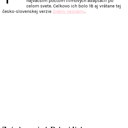
najväčším počtom filmových adaptácií po
celom svete. Celkovo ich bolo 18 aj vrátane tej
česko-slovenskej verzie
Známi neznámi
.