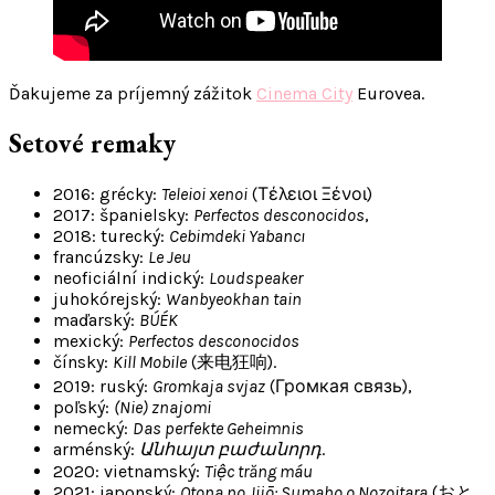
Ďakujeme za príjemný zážitok
Cinema City
Eurovea.
Setové remaky
2016: grécky:
Teleioi xenoi
(Τέλειοι Ξένοι)
2017: španielsky:
Perfectos desconocidos
,
2018: turecký:
Cebimdeki Yabancı
francúzsky:
Le Jeu
neoficiální indický:
Loudspeaker
juhokórejský:
Wanbyeokhan tain
maďarský:
BÚÉK
mexický:
Perfectos desconocidos
čínsky:
Kill Mobile
(来电狂响).
2019: ruský:
Gromkaja svjaz
(Громкая связь),
poľský:
(Nie) znajomi
nemecký:
Das perfekte Geheimnis
arménský:
Անհայտ բաժանորդ
.
2020: vietnamský:
Tiệc trăng máu
2021: japonský:
Otona no Jijō: Sumaho o Nozoitara
(おと