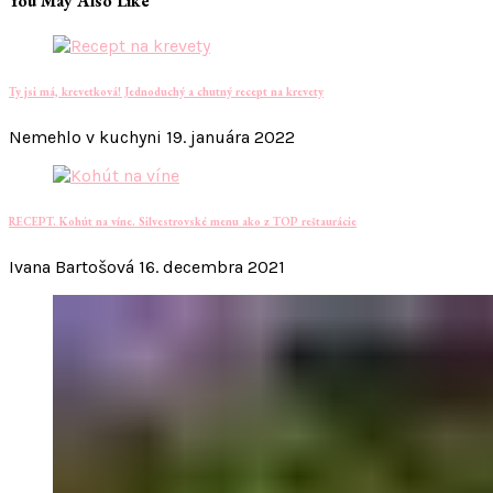
You May Also Like
Ty jsi má, krevetková! Jednoduchý a chutný recept na krevety
Nemehlo v kuchyni
19. januára 2022
RECEPT. Kohút na víne. Silvestrovské menu ako z TOP reštaurácie
Ivana Bartošová
16. decembra 2021