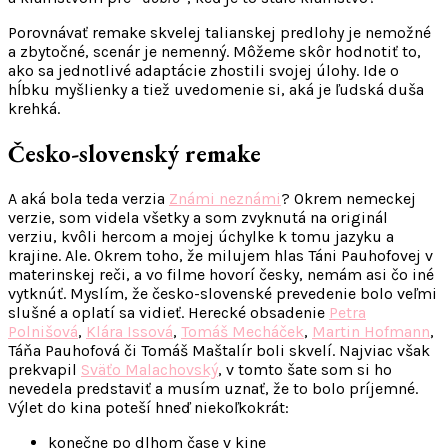
Porovnávať remake skvelej talianskej predlohy je nemožné
a zbytočné, scenár je nemenný. Môžeme skôr hodnotiť to,
ako sa jednotlivé adaptácie zhostili svojej úlohy. Ide o
hĺbku myšlienky a tiež uvedomenie si, aká je ľudská duša
krehká.
Česko-slovenský remake
A aká bola teda verzia
Známi neznámi
? Okrem nemeckej
verzie, som videla všetky a som zvyknutá na originál
verziu, kvôli hercom a mojej úchylke k tomu jazyku a
krajine. Ale. Okrem toho, že milujem hlas Táni Pauhofovej v
materinskej reči, a vo filme hovorí česky, nemám asi čo iné
vytknúť. Myslím, že česko-slovenské prevedenie bolo veľmi
slušné a oplatí sa vidieť. Herecké obsadenie
Petra
Polnišová
,
Klára Issová
,
Tomáš Mecháček
,
Martin Hofmann
,
Táňa Pauhofová či Tomáš Maštalír boli skvelí. Najviac však
prekvapil
Sväťo Malachovský
, v tomto šate som si ho
nevedela predstaviť a musím uznať, že to bolo príjemné.
Výlet do kina poteší hneď niekoľkokrát:
konečne po dlhom čase v kine