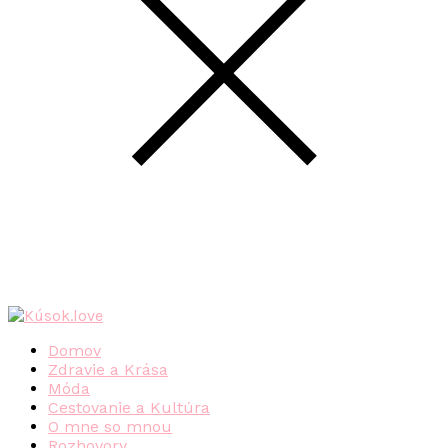
Domov
Zdravie a Krása
Móda
Cestovanie a Kultúra
O mne so mnou
Rozhovory