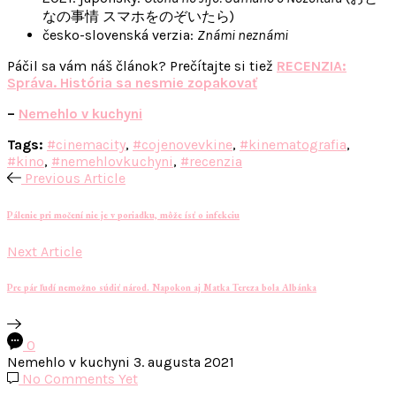
なの事情 スマホをのぞいたら)
česko-slovenská verzia:
Známi neznámi
Páčil sa vám náš článok? Prečítajte si tiež
RECENZIA:
Správa. História sa nesmie zopakovať
–
Nemehlo v kuchyni
Tags:
#cinemacity
,
#cojenovevkine
,
#kinematografia
,
#kino
,
#nemehlovkuchyni
,
#recenzia
Previous Article
Pálenie pri močení nie je v poriadku, môže ísť o infekciu
Next Article
Pre pár ľudí nemožno súdiť národ. Napokon aj Matka Tereza bola Albánka
0
Nemehlo v kuchyni
3. augusta 2021
No Comments Yet