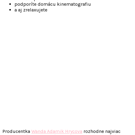
podporíte domácu kinematografiu
a aj zrelaxujete
Producentka
Wanda Adamik Hrycova
rozhodne najviac