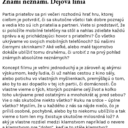
Známi neznámi. Dejová línia
Partia priateľov sa pri večeri rozhodnú hrať hru, ktorej
cieľom je potvrdiť, či sa skutočne všetci tak dobre poznajú
a vedia kto sú ich priatelia a partneri. Viete si predstaviť, že
si položíte mobilné telefóny na stôl a nahlas zdieľate každú
správu a aj prichádzajúci hovor s priateľmi? Čo všetko
ukrývame vo svojich mobilných telefónoch? Sú našimi
čiernymi skrinkami? Aké veľké, alebo malé tajomstvo
dokáže ublížiť tomu druhému, či urobiť z na prvý pohľad
známych absolútne neznámych?
Koncept filmu je veľmi jednoduchý a je zároveň aj akýmsi
výskumom, kedy ľudia, či už nahlas cestou z kino sály,
alebo potichu vo vlastných myšlienkach, premýšľajú o tom,
ako by to asi dopadlo v tej ich partii, či domácnosti. Čo
vlastne vieme o tých, ktorých poznáme
celý život
a koľko
toho ukrývame pred ostatnými a mnohokrát aj pred sebou?
Vie o nás skutočne niekto všetko? Ruku na srdce – úplne
všetko? Myslím, že u každého z nás sa nájde niečo, čo je
príliš osobné, pochybné, alebo by to niekomu ublížilo a tak
vieme o tom len my. Existuje skutočne milosrdná lož? A
aký je vlastne rozdiel medzi klamstvom napríklad o nevere
a klamstvom pre “
dobro
”, keď je to stále klamstvo?