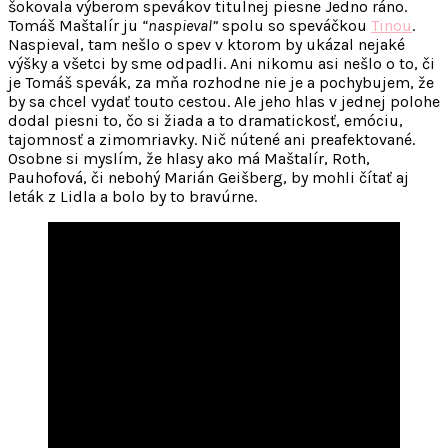
šokovala výberom spevákov titulnej piesne Jedno ráno.
Tomáš Maštalír ju
“naspieval”
spolu so speváčkou
Tinou
.
Naspieval, tam nešlo o spev v ktorom by ukázal nejaké
výšky a všetci by sme odpadli. Ani nikomu asi nešlo o to, či
je Tomáš spevák, za mňa rozhodne nie je a pochybujem, že
by sa chcel vydať touto cestou. Ale jeho hlas v jednej polohe
dodal piesni to, čo si žiada a to dramatickosť, emóciu,
tajomnosť a zimomriavky. Nič nútené ani preafektované.
Osobne si myslím, že hlasy ako má Maštalír, Roth,
Pauhofová, či nebohý Marián Geišberg, by mohli čítať aj
leták z Lidla a bolo by to bravúrne.