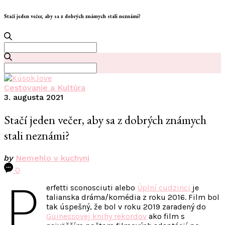
Stačí jeden večer, aby sa z dobrých známych stali neznámi?
Search
for:
Search
for:
Cestovanie a Kultúra
3. augusta 2021
Stačí jeden večer, aby sa z dobrých známych
stali neznámi?
by
Nemehlo v kuchyni
0
P
erfetti sconosciuti alebo
Úplní cudzinci
je
talianska dráma/komédia z roku 2016. Film bol
tak úspešný, že bol v roku 2019 zaradený do
Guinessovej knihy rekordov
ako film s