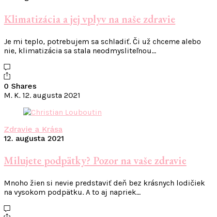
Klimatizácia a jej vplyv na naše zdravie
Je mi teplo, potrebujem sa schladiť. Či už chceme alebo
nie, klimatizácia sa stala neodmysliteľnou…
0 Shares
M. K.
12. augusta 2021
Zdravie a Krása
12. augusta 2021
Milujete podpätky? Pozor na vaše zdravie
Mnoho žien si nevie predstaviť deň bez krásnych lodičiek
na vysokom podpätku. A to aj napriek…