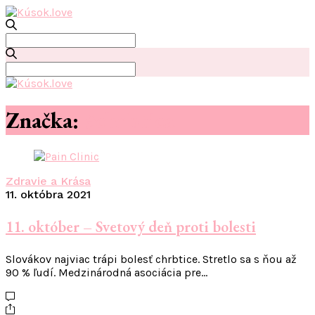
Search
for:
Search
for:
Značka:
#chrbtica
Zdravie a Krása
11. októbra 2021
11. október – Svetový deň proti bolesti
Slovákov najviac trápi bolesť chrbtice. Stretlo sa s ňou až
90 % ľudí. Medzinárodná asociácia pre…