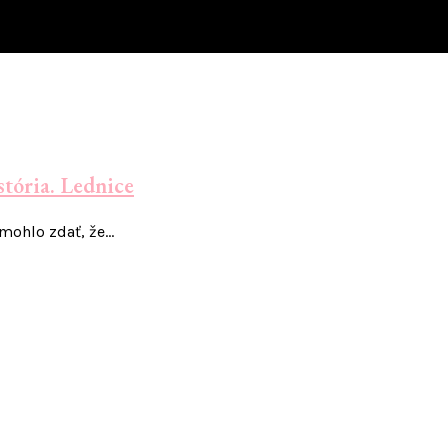
stória. Lednice
 mohlo zdať, že…