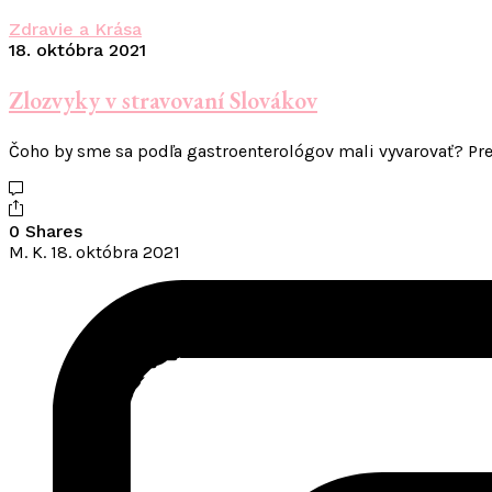
Zdravie a Krása
18. októbra 2021
Zlozvyky v stravovaní Slovákov
Čoho by sme sa podľa gastroenterológov mali vyvarovať? Pr
0 Shares
M. K.
18. októbra 2021