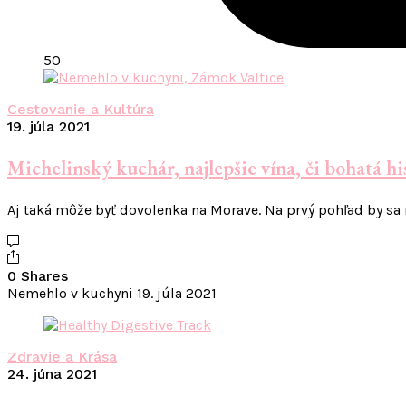
50
Cestovanie a Kultúra
19. júla 2021
Michelinský kuchár, najlepšie vína, či bohatá hi
Aj taká môže byť dovolenka na Morave. Na prvý pohľad by sa
0 Shares
Nemehlo v kuchyni
19. júla 2021
Zdravie a Krása
24. júna 2021