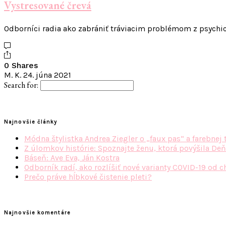
Vystresované črevá
Odborníci radia ako zabrániť tráviacim problémom z psychick
0 Shares
M. K.
24. júna 2021
Search for:
Najnovšie články
Módna štylistka Andrea Ziegler o „faux pas“ a farebnej 
Z úlomkov histórie: Spoznajte ženu, ktorá povýšila Deň
Báseň: Ave Eva, Ján Kostra
Odborník radí, ako rozlíšiť nové varianty COVID-19 od c
Prečo práve hĺbkové čistenie pleti?
Najnovšie komentáre