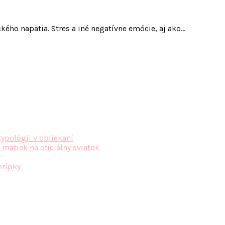
ého napätia. Stres a iné negatívne emócie, aj ako…
typológii v obliekaní
 matiek na oficiálny sviatok
hrípky