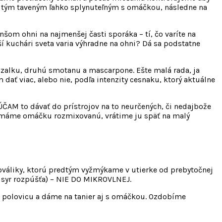
am tým taveným ľahko splynuteľným s omáčkou, následne na
nšom ohni na najmenšej časti sporáka – tí, čo varíte na
epší kuchári sveta varia výhradne na ohni? Dá sa podstatne
azalku, druhú smotanu a mascarpone. Ešte malá rada, ja
ať viac, alebo nie, podľa intenzity cesnaku, ktorý aktuálne
AM to dávať do prístrojov na to neurčených, či nedajbože
eď máme omáčku rozmixovanú, vrátime ju späť na malý
 ováliky, ktorú predtým vyžmýkame v utierke od prebytočnej
a syr rozpúšťa) – NIE DO MIKROVLNEJ.
a polovicu a dáme na tanier aj s omáčkou. Ozdobíme