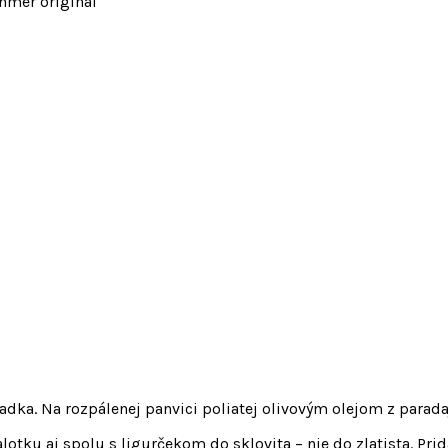
anmer original
dka. Na rozpálenej panvici poliatej olivovým olejom z parada
otku aj spolu s ligurčekom do sklovita – nie do zlatista. Pr