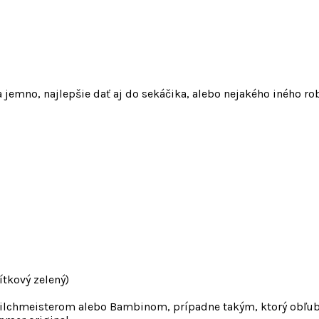
a jemno, najlepšie dať aj do sekáčika, alebo nejakého iného r
ítkový zelený)
Milchmeisterom alebo Bambinom, prípadne takým, ktorý obľub