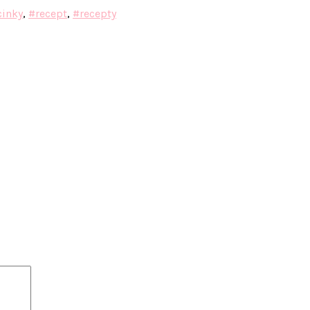
cinky
,
#recept
,
#recepty