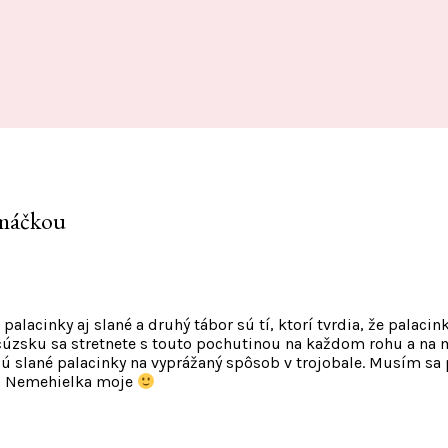
omáčkou
 palacinky aj slané a druhý tábor sú tí, ktorí tvrdia, že palac
úzsku sa stretnete s touto pochutinou na každom rohu a na m
tujú slané palacinky na vyprážaný spôsob v trojobale. Musím sa
ou Nemehielka moje