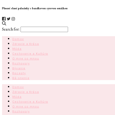
Plnené slané palacinky s bazalkovou syrovou omáčkou
Search for:
Domov
Zdravie a Krása
Móda
Cestovanie a Kultúra
O mne so mnou
Rozhovory
Bývanie
Recepty
Bá-snenie
Domov
Zdravie a Krása
Móda
Cestovanie a Kultúra
O mne so mnou
Rozhovory