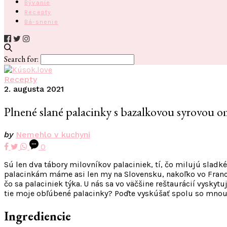
Bývanie
Recepty
Bá-snenie
Search for:
Recepty
2. augusta 2021
Plnené slané palacinky s bazalkovou syrovou 
by
Nemehlo v kuchyni
0
Sú len dva tábory milovníkov palaciniek, tí, čo milujú sladké
palacinkám máme asi len my na Slovensku, nakoľko vo Franc
čo sa palaciniek týka. U nás sa vo väčšine reštaurácií vysky
tie moje obľúbené palacinky? Poďte vyskúšať spolu so mn
Ingrediencie