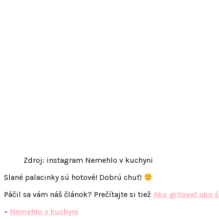
Zdroj: instagram Nemehlo v kuchyni
Slané palacinky sú hotové! Dobrú chuť!
Páčil sa vám náš článok? Prečítajte si tiež
Ako grilovať ako š
–
Nemehlo v kuchyni