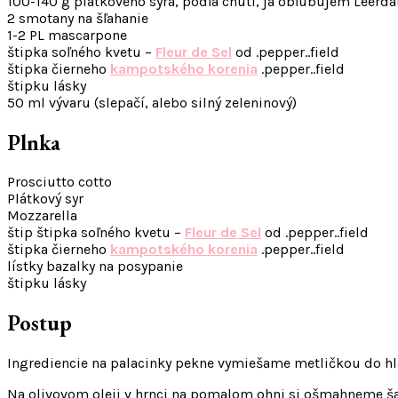
100-140 g plátkového syra, podľa chuti, ja obľubujem Leerd
2 smotany na šľahanie
1-2 PL mascarpone
štipka soľného kvetu –
Fleur de Sel
od .pepper..field
štipka čierneho
kampotského korenia
.pepper..field
štipku lásky
50 ml vývaru (slepačí, alebo silný zeleninový)
Plnka
Prosciutto cotto
Plátkový syr
Mozzarella
štip štipka soľného kvetu –
Fleur de Sel
od .pepper..field
štipka čierneho
kampotského korenia
.pepper..field
lístky bazalky na posypanie
štipku lásky
Postup
Ingrediencie na palacinky pekne vymiešame metličkou do hla
Na olivovom oleji v hrnci na pomalom ohni si ošmahneme šal