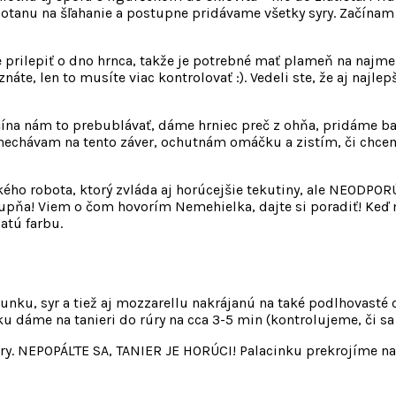
 smotanu na šľahanie a postupne pridávame všetky syry. Začín
e prilepiť o dno hrnca, takže je potrebné mať plameň na najme
znáte, len to musíte viac kontrolovať :). Vedeli ste, že aj najl
čína nám to prebublávať, dáme hrniec preč z ohňa, pridáme b
nechávam na tento záver, ochutnám omáčku a zistím, či chcem d
 robota, ktorý zvláda aj horúcejšie tekutiny, ale NEODPORÚČ
stupňa! Viem o čom hovorím Nemehielka, dajte si poradiť! K
atú farbu.
unku, syr a tiež aj mozzarellu nakrájanú na také podlhovasté
u dáme na tanieri do rúry na cca 3-5 min (kontrolujeme, či s
úry. NEPOPÁĽTE SA, TANIER JE HORÚCI! Palacinku prekrojíme n