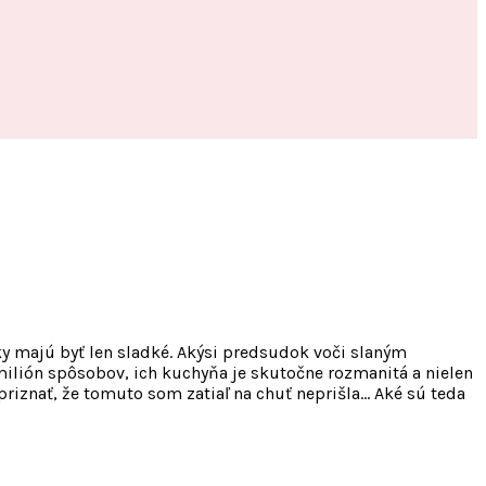
inky majú byť len sladké. Akýsi predsudok voči slaným
ilión spôsobov, ich kuchyňa je skutočne rozmanitá a nielen
 priznať, že tomuto som zatiaľ na chuť neprišla… Aké sú teda