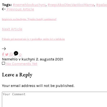
Tags:
#nemehlovkuchyni
,
#nepiAkoOtecVarAkoMama
,
#pala
Previous Article
Inšpirácie na kuchyňu. Využite každý centimeter!
Next Article
Pálenie pri močení nie je v poriadku, môže ísť o infekciu
0
Nemehlo v kuchyni
2. augusta 2021
No Comments Yet
Leave a Reply
Your email address will not be published.