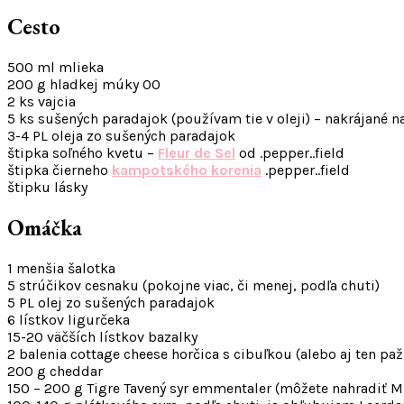
Cesto
500 ml mlieka
200 g hladkej múky 00
2 ks vajcia
5 ks sušených paradajok (používam tie v oleji) – nakrájané n
3-4 PL oleja zo sušených paradajok
štipka soľného kvetu –
Fleur de Sel
od .pepper..field
štipka čierneho
kampotského korenia
.pepper..field
štipku lásky
Omáčka
1 menšia šalotka
5 strúčikov cesnaku (pokojne viac, či menej, podľa chuti)
5 PL olej zo sušených paradajok
6 lístkov ligurčeka
15-20 väčších lístkov bazalky
2 balenia cottage cheese horčica s cibuľkou (alebo aj ten paž
200 g cheddar
150 – 200 g Tigre Tavený syr emmentaler (môžete nahradiť 