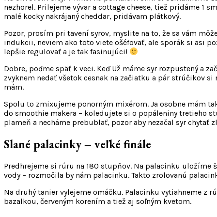
nezhorel. Prilejeme vývar a cottage cheese, tiež pridáme 1
malé kocky nakrájaný cheddar, pridávam plátkový.
Pozor, prosím pri tavení syrov, myslite na to, že sa vám môž
indukcii, neviem ako toto viete ošéfovať, ale sporák si asi po
lepšie regulovať a je tak fasinujúci!
Dobre, poďme späť k veci. Keď Už máme syr rozpustený a za
zvyknem nedať všetok cesnak na začiatku a pár strúčikov si 
mám.
Spolu to zmixujeme ponorným mixérom. Ja osobne mám takého
do smoothie makera – koledujete si o popáleniny tretieho 
plameň a necháme prebublať, pozor aby nezačal syr chytať zl
Slané palacinky – veľké finále
Predhrejeme si rúru na 180 stupňov. Na palacinku uložíme š
vody – rozmočila by nám palacinku. Takto zrolovanú palacink
Na druhý tanier vylejeme omáčku. Palacinku vytiahneme z r
bazalkou, červeným korením a tiež aj soľným kvetom.