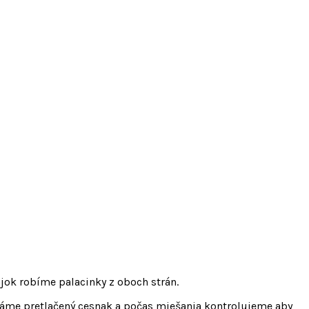
jok robíme palacinky z oboch strán.
idáme pretlačený cesnak a počas miešania kontrolujeme aby