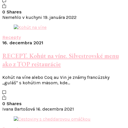
0 Shares
Nemehlo v kuchyni
19. januára 2022
Recepty
16. decembra 2021
RECEPT. Kohút na víne. Silvestrovské menu
ako z TOP reštaurácie
Kohút na víne alebo Coq au Vin je známy francúzsky
„guláš“ s kohútim mäsom, kde…
0 Shares
Ivana Bartošová
16. decembra 2021