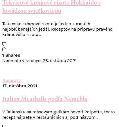
Tekvicové krémové rizoto Hokkaido s
hovädzou sviečkovicou
Talianske krémové rizoto je jedno z mojich
najobľúbenejších jedál. Receptov na prípravu pravého
krémového rizota…
1 Shares
Nemehlo v kuchyni
26. októbra 2021
Recepty
17. októbra 2021
Italian Meatballs podľa Nemehla
V Taliansku sa mäsovým guľkám hovorí Polpette, tento
recept nájdete v reštauráciách aj pod názvom…