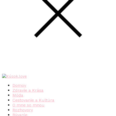
Domov
Zdravie a Krása
Móda
Cestovanie a Kultúra
O mne so mnou
Rozhovory
Bývanie