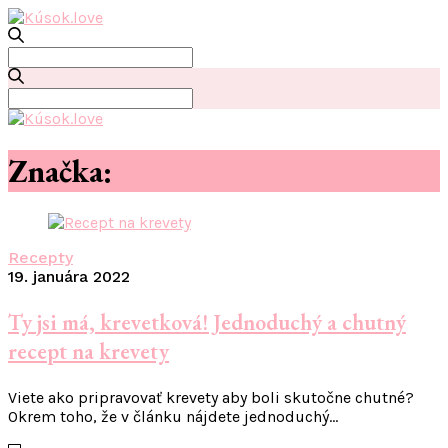
Search
for:
Search
for:
Značka:
#recepty
Recepty
19. januára 2022
Ty jsi má, krevetková! Jednoduchý a chutný
recept na krevety
Viete ako pripravovať krevety aby boli skutočne chutné?
Okrem toho, že v článku nájdete jednoduchý…