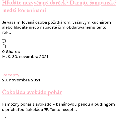
Hľadáte nezvyčajný darček? Darujte šampanské
medzi koreninami
Je vaša milovaná osoba pôžitkárom, vášnivým kuchárom
alebo hľadáte niečo nápadité čím obdarovanému tento
rok…
0 Shares
M. K.
30. novembra 2021
Recepty
23. novembra 2021
Čokoláda avokádo pohár
Famózny pohár s avokádo – banánovou penou a pudingom
s príchuťou čokoláda ❤️. Tento recept,…