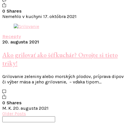
0 Shares
Nemehlo v kuchyni
17. októbra 2021
Recepty
20. augusta 2021
Ako grilovať ako šéfkuchár? Osvojte si tieto
triky!
Grilovanie zeleniny alebo morských plodov, príprava dipov
či výber mäsa a jeho grilovanie, – vďaka tipom…
0 Shares
M. K.
20. augusta 2021
Older Posts
Search
for: