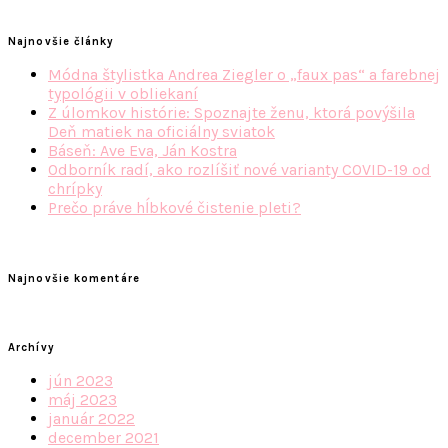
Najnovšie články
Módna štylistka Andrea Ziegler o „faux pas“ a farebnej
typológii v obliekaní
Z úlomkov histórie: Spoznajte ženu, ktorá povýšila
Deň matiek na oficiálny sviatok
Báseň: Ave Eva, Ján Kostra
Odborník radí, ako rozlíšiť nové varianty COVID-19 od
chrípky
Prečo práve hĺbkové čistenie pleti?
Najnovšie komentáre
Archívy
jún 2023
máj 2023
január 2022
december 2021